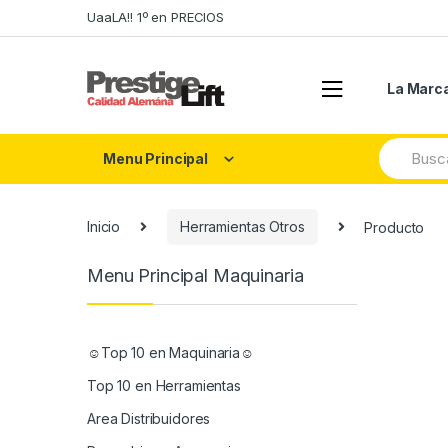
Skip
Skip
UaaLA!! 1º en PRECIOS
to
to
navigation
content
La Marc
Search
Menu Principal
for:
Inicio
Herramientas Otros
Producto
Menu Principal Maquinaria
☺Top 10 en Maquinaria☺
Top 10 en Herramientas
Area Distribuidores