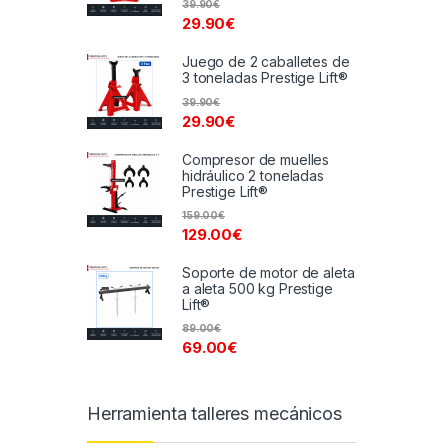
39.90
€
29.90
€
Juego de 2 caballetes de
3 toneladas Prestige Lift®
39.90
€
29.90
€
Compresor de muelles
hidráulico 2 toneladas
Prestige Lift®
159.00
€
129.00
€
Soporte de motor de aleta
a aleta 500 kg Prestige
Lift®
89.00
€
69.00
€
Herramienta talleres mecánicos