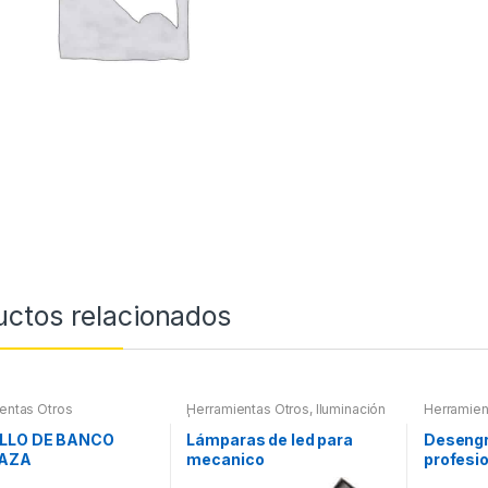
uctos relacionados
entas Otros
Herramientas Otros
,
Iluminación
Herramien
| Linternas Led
LLO DE BANCO
Lámparas de led para
Desengr
AZA
mecanico
profesio
litros