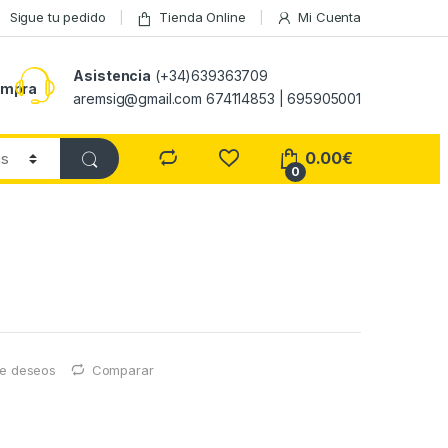
Sigue tu pedido
Tienda Online
Mi Cuenta
Asistencia
(+34)639363709
ompra
aremsig@gmail.com 674114853 | 695905001
0.00
€
0
 de deseos
Comparar