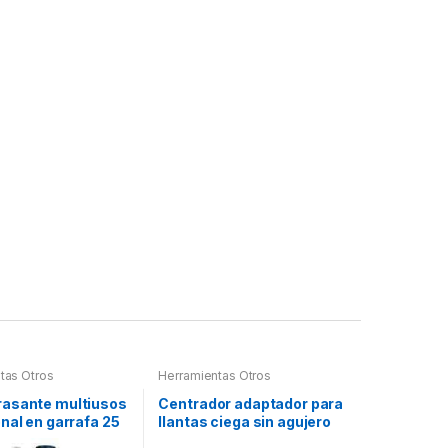
tas Otros
Herramientas Otros
asante multiusos
Centrador adaptador para
nal en garrafa 25
llantas ciega sin agujero
central