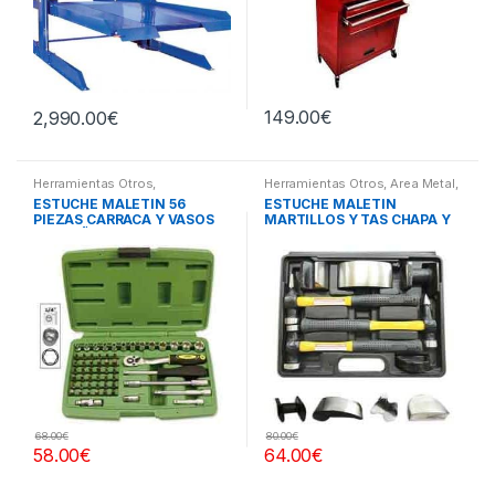
149.00
€
2,990.00
€
Herramientas Otros
,
Herramientas Otros
,
Area Metal,
Herramientas De Mano
,
Roscas, Herramientas
,
Chapa y
ESTUCHE MALETIN 56
ESTUCHE MALETIN
Herramientas De Mano
,
Pintura
,
Maletines Herramientas,
PIEZAS CARRACA Y VASOS
MARTILLOS Y TAS CHAPA Y
Maletines Herramientas,
Extractores, Compresímetros,
Extractores, Compresímetros,
otros
PEQUEÑOS
PINTURA
otros
68.00
€
80.00
€
58.00
€
64.00
€