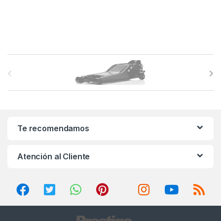
B
r
a
n
Te recomendamos
d
Atención al Cliente
s
C
a