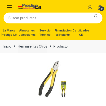
Skip
Skip
to
to
0
navigation
content
Buscar
por:
La Marca
Almacenes
Servicio
Financiación
Certificados
Prestige Lift
Ubicaciones
Técnico
al Instante
CE
Inicio
Herramientas Otros
Producto