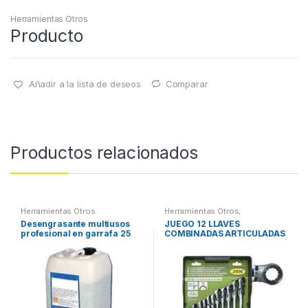
Herramientas Otros
Producto
Añadir a la lista de deseos
Comparar
Productos relacionados
Herramientas Otros
Herramientas Otros
,
Herramientas De Mano
,
Desengrasante multiusos
JUEGO 12 LLAVES
Herramientas De Mano
profesional en garrafa 25
COMBINADAS ARTICULADAS
litros