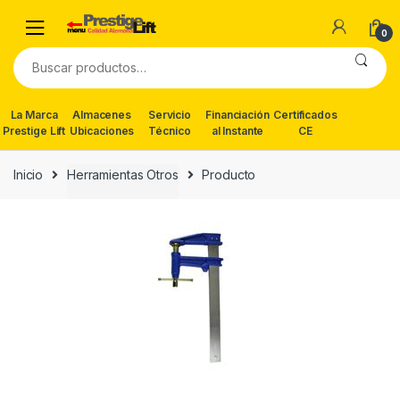
Skip
Skip
to
to
0
navigation
content
Buscar
por:
La Marca
Almacenes
Servicio
Financiación
Certificados
Prestige Lift
Ubicaciones
Técnico
al Instante
CE
Inicio
Herramientas Otros
Producto