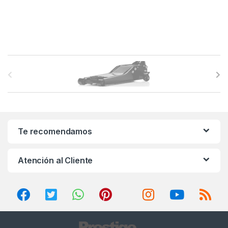
B
r
a
n
Te recomendamos
d
Atención al Cliente
s
C
a
r