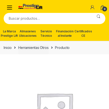
Skip
Skip
to
to
0
navigation
content
Buscar
por:
La Marca
Almacenes
Servicio
Financiación
Certificados
Prestige Lift
Ubicaciones
Técnico
al Instante
CE
Inicio
Herramientas Otros
Producto