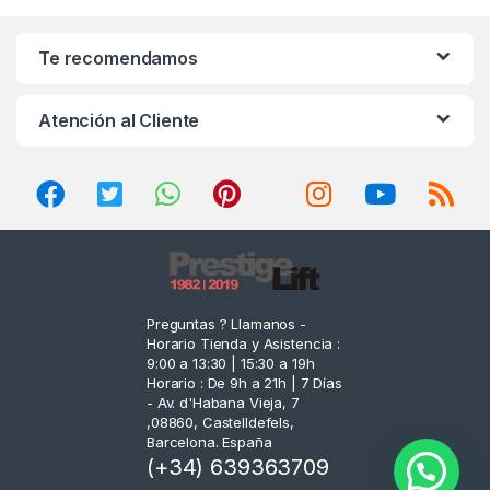
a
n
Te recomendamos
d
Atención al Cliente
s
C
a
r
o
Preguntas ? Llamanos -
Horario Tienda y Asistencia :
u
9:00 a 13:30 | 15:30 a 19h
Horario : De 9h a 21h | 7 Días
s
- Av. d'Habana Vieja, 7
,08860, Castelldefels,
e
Barcelona. España
(+34) 639363709
l