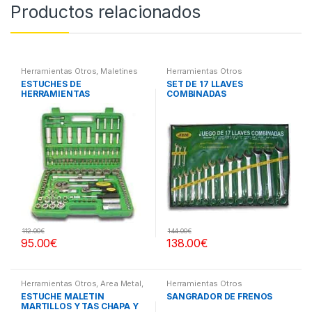
Productos relacionados
Herramientas Otros
,
Maletines
Herramientas Otros
Herramientas, Extractores,
ESTUCHES DE
SET DE 17 LLAVES
Compresímetros, otros
HERRAMIENTAS
COMBINADAS
112.00
€
144.00
€
95.00
€
138.00
€
Herramientas Otros
,
Area Metal,
Herramientas Otros
Roscas, Herramientas
,
Chapa y
ESTUCHE MALETIN
SANGRADOR DE FRENOS
Pintura
,
Maletines Herramientas,
MARTILLOS Y TAS CHAPA Y
Extractores, Compresímetros,