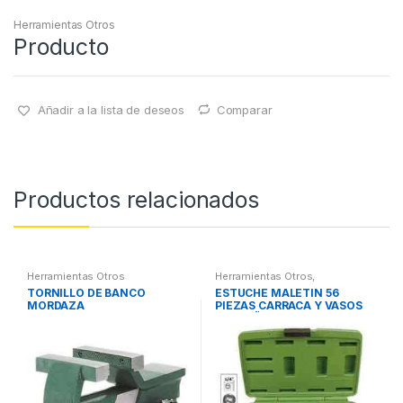
Herramientas Otros
Producto
Añadir a la lista de deseos
Comparar
Productos relacionados
Herramientas Otros
Herramientas Otros
,
Herramientas De Mano
,
TORNILLO DE BANCO
ESTUCHE MALETIN 56
Herramientas De Mano
,
MORDAZA
PIEZAS CARRACA Y VASOS
Maletines Herramientas,
Extractores, Compresímetros,
PEQUEÑOS
otros