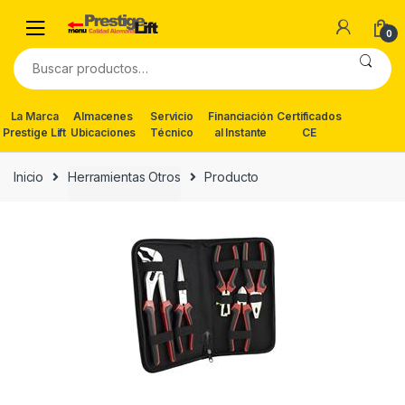
Skip
Skip
to
to
0
navigation
content
Buscar
por:
La Marca
Almacenes
Servicio
Financiación
Certificados
Prestige Lift
Ubicaciones
Técnico
al Instante
CE
Inicio
Herramientas Otros
Producto