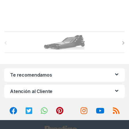
B
r
a
n
Te recomendamos
d
Atención al Cliente
s
C
a