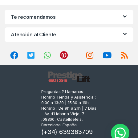
a
n
Te recomendamos
d
Atención al Cliente
s
C
a
r
o
Preguntas ? Llamanos -
Horario Tienda y Asistencia :
u
9:00 a 13:30 | 15:30 a 19h
Horario : De 9h a 21h | 7 Días
s
- Av. d'Habana Vieja, 7
,08860, Castelldefels,
e
Barcelona. España
(+34) 639363709
l