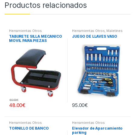
Productos relacionados
Herramientas Otros
Herramientas Otros
,
Maletines
Herramientas, Extractores,
TABURETE SILLA MECANICO
JUEGO DE LLAVES VASO
Compresímetros, otros
MOVIL PARA PIEZAS
60.00
€
48.00
€
95.00
€
Herramientas Otros
Herramientas Otros
TORNILLO DE BANCO
Elevador de Aparcamiento
parking