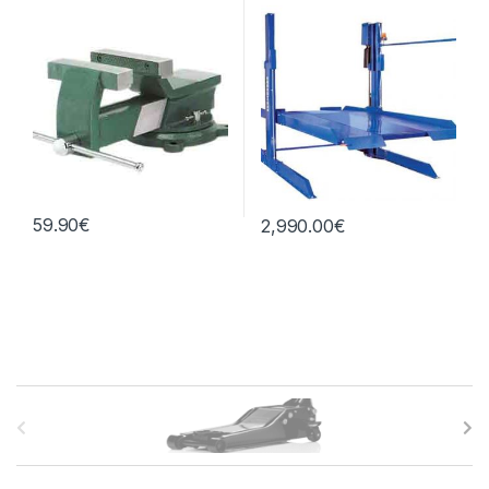
59.90
€
2,990.00
€
B
r