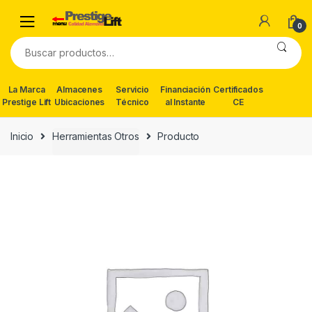
Skip
Skip
to
to
0
navigation
content
Buscar
por:
La Marca
Almacenes
Servicio
Financiación
Certificados
Prestige Lift
Ubicaciones
Técnico
al Instante
CE
Inicio
Herramientas Otros
Producto