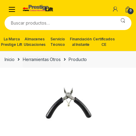
Skip
Skip
to
to
0
navigation
content
Buscar
por:
La Marca
Almacenes
Servicio
Financiación
Certificados
Prestige Lift
Ubicaciones
Técnico
al Instante
CE
Inicio
Herramientas Otros
Producto