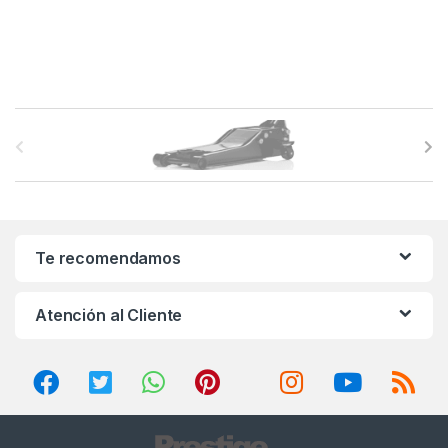
B
r
a
n
Te recomendamos
d
Atención al Cliente
s
C
a
r