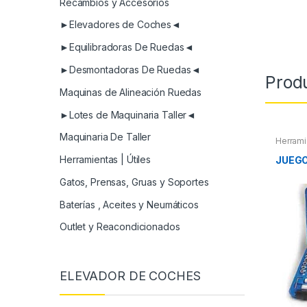
Recambios y Accesorios
►Elevadores de Coches◄
►Equilibradoras De Ruedas◄
►Desmontadoras De Ruedas◄
Prod
Maquinas de Alineación Ruedas
►Lotes de Maquinaria Taller◄
Maquinaria De Taller
Herrami
Herrami
Compres
Herramientas | Útiles
JUEGO
Gatos, Prensas, Gruas y Soportes
Baterías , Aceites y Neumáticos
Outlet y Reacondicionados
ELEVADOR DE COCHES