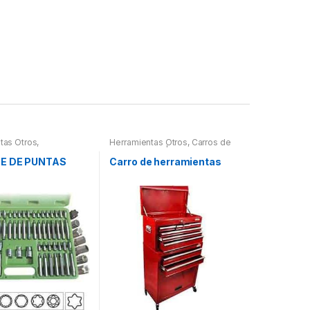
tas Otros
,
Herramientas Otros
,
Carros de
ntas De Mano
,
Herramientas | Bancos
ntas De Mano
,
E DE PUNTAS
Carro de herramientas
 Herramientas,
es, Compresímetros,