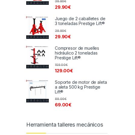
39.90
€
29.90
€
Juego de 2 caballetes de
3 toneladas Prestige Lift®
39.90
€
29.90
€
Compresor de muelles
hidráulico 2 toneladas
Prestige Lift®
159.00
€
129.00
€
Soporte de motor de aleta
a aleta 500 kg Prestige
Lift®
89.00
€
69.00
€
Herramienta talleres mecánicos