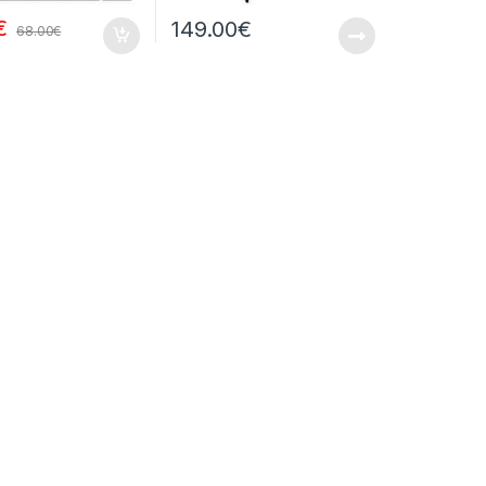
€
149.00
€
68.00
€