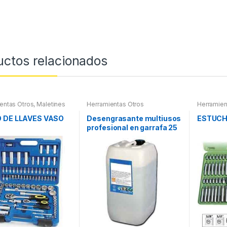
uctos relacionados
entas Otros
,
Maletines
Herramientas Otros
Herramien
entas, Extractores,
Herramie
ímetros, otros
Herramie
 DE LLAVES VASO
Desengrasante multiusos
ESTUCH
Maletines
profesional en garrafa 25
Extractor
otros
litros