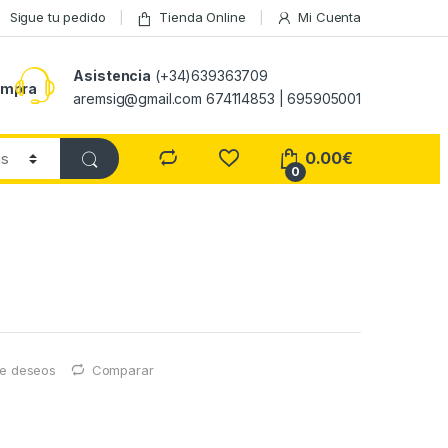
Sigue tu pedido
Tienda Online
Mi Cuenta
Asistencia
(+34)639363709
ompra
aremsig@gmail.com 674114853 | 695905001
0.00
€
0
 de deseos
Comparar