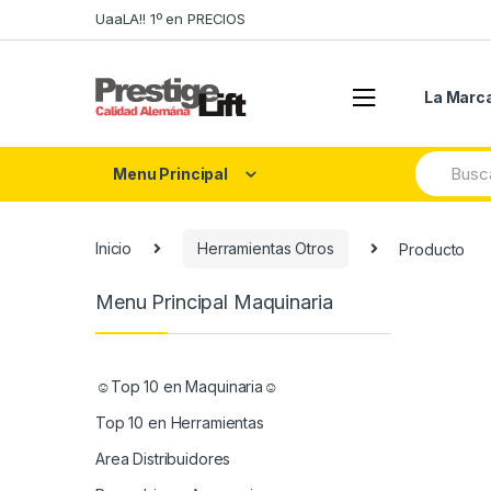
Skip
Skip
UaaLA!! 1º en PRECIOS
to
to
navigation
content
La Marc
Search
Menu Principal
for:
Inicio
Herramientas Otros
Producto
Menu Principal Maquinaria
☺Top 10 en Maquinaria☺
Top 10 en Herramientas
Area Distribuidores