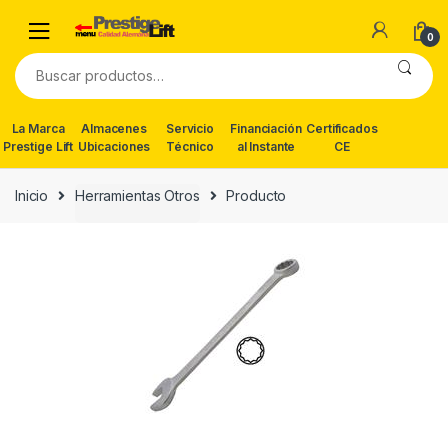
Skip
Skip
to
to
0
navigation
content
Buscar
por:
La Marca
Almacenes
Servicio
Financiación
Certificados
Prestige Lift
Ubicaciones
Técnico
al Instante
CE
Inicio
Herramientas Otros
Producto