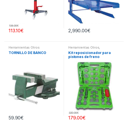
134.00
€
113.10
€
2,990.00
€
Herramientas Otros
Herramientas Otros
,
Herramientas Frenos y
TORNILLO DE BANCO
Kit reposicionador para
Refrigeración
pistones de freno
320.00
€
59.90
€
179.00
€