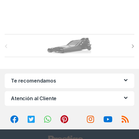
B
r
a
n
Te recomendamos
d
Atención al Cliente
s
C
a