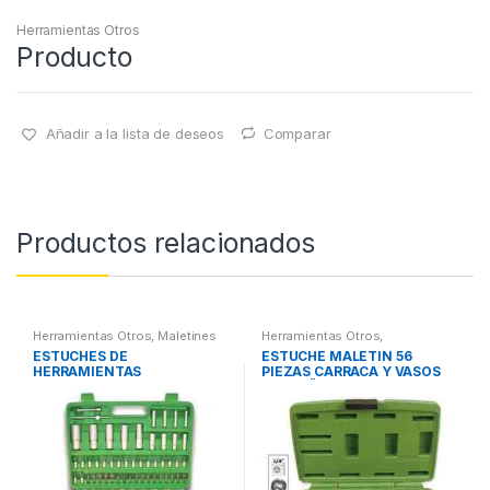
Herramientas Otros
Producto
Añadir a la lista de deseos
Comparar
Productos relacionados
Herramientas Otros
,
Maletines
Herramientas Otros
,
Herramientas, Extractores,
Herramientas De Mano
,
ESTUCHES DE
ESTUCHE MALETIN 56
Compresímetros, otros
Herramientas De Mano
,
HERRAMIENTAS
PIEZAS CARRACA Y VASOS
Maletines Herramientas,
Extractores, Compresímetros,
PEQUEÑOS
otros