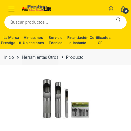
Skip
Skip
to
to
0
navigation
content
Buscar
por:
La Marca
Almacenes
Servicio
Financiación
Certificados
Prestige Lift
Ubicaciones
Técnico
al Instante
CE
Inicio
Herramientas Otros
Producto