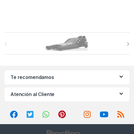
B
r
a
n
Te recomendamos
d
Atención al Cliente
s
C
a
r