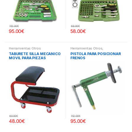
112.00
€
68.00
€
95.00
€
58.00
€
Herramientas Otros
Herramientas Otros
,
Herramientas Frenos y
TABURETE SILLA MECANICO
PISTOLA PARA POSICIONAR
Refrigeración
MOVIL PARA PIEZAS
FRENOS
60.00
€
112.00
€
48.00
€
95.00
€