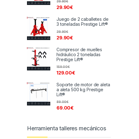
39.90
€
29.90
€
Juego de 2 caballetes de
3 toneladas Prestige Lift®
39.90
€
29.90
€
Compresor de muelles
hidráulico 2 toneladas
Prestige Lift®
159.00
€
129.00
€
Soporte de motor de aleta
a aleta 500 kg Prestige
Lift®
89.00
€
69.00
€
Herramienta talleres mecánicos