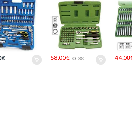
58.00
€
44.00
0
€
68.00
€