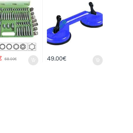
€
49.00
€
68.00
€