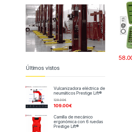
58.0
Últimos vistos
Vulcanizadora eléctrica de
neumáticos Prestige Lift®
129.00
€
109.00
€
Camilla de mecánico
ergonómica con 6 ruedas
Prestige Lift®