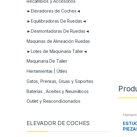
Recambios y Accesorios
►Elevadores de Coches◄
►Equilibradoras De Ruedas◄
►Desmontadoras De Ruedas◄
Maquinas de Alineación Ruedas
►Lotes de Maquinaria Taller◄
Maquinaria De Taller
Herramientas | Útiles
Gatos, Prensas, Gruas y Soportes
Prod
Baterías , Aceites y Neumáticos
Outlet y Reacondicionados
Herrami
Herram
ELEVADOR DE COCHES
Herram
ESTUC
Maletin
PIEZA
Extract
otros
VASO