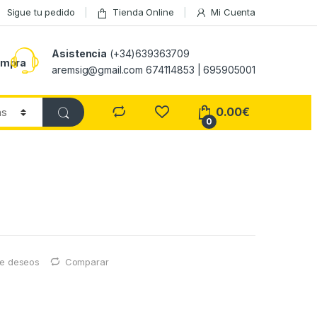
Sigue tu pedido
Tienda Online
Mi Cuenta
Asistencia
(+34)639363709
ompra
aremsig@gmail.com 674114853 | 695905001
0.00
€
0
 de deseos
Comparar