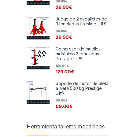
39.90
€
29.90
€
Juego de 2 caballetes de
3 toneladas Prestige Lift®
39.90
€
29.90
€
Compresor de muelles
hidráulico 2 toneladas
Prestige Lift®
159.00
€
129.00
€
Soporte de motor de aleta
a aleta 500 kg Prestige
Lift®
89.00
€
69.00
€
Herramienta talleres mecánicos