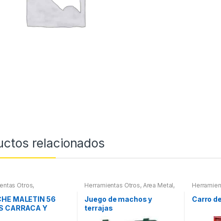
uctos relacionados
entas Otros
,
Herramientas Otros
,
Area Metal,
Herramien
ientas De Mano
,
Roscas, Herramientas
,
Herramien
ientas De Mano
,
Maletines Herramientas,
HE MALETIN 56
Juego de machos y
Carro d
es Herramientas,
Extractores, Compresímetros,
S CARRACA Y
terrajas
ores, Compresímetros,
otros
S PEQUEÑOS