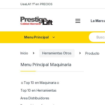
Skip
Skip
UaaLA!! 1º en PRECIOS
to
to
navigation
content
La Marc
Search
Menu Principal
for:
Inicio
Herramientas Otros
Producto
Menu Principal Maquinaria
☺Top 10 en Maquinaria☺
Top 10 en Herramientas
Area Distribuidores