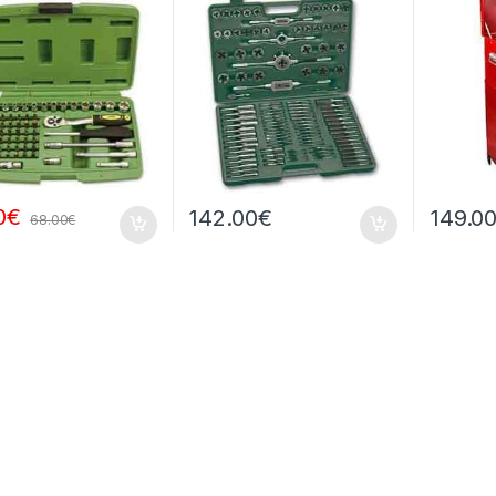
0
€
142.00
€
149.0
68.00
€