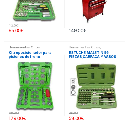
112.00
€
95.00
€
149.00
€
Herramientas Otros
,
Herramientas Otros
,
Herramientas Frenos y
Herramientas De Mano
,
Kit reposicionador para
ESTUCHE MALETIN 56
Refrigeración
Herramientas De Mano
,
pistones de freno
PIEZAS CARRACA Y VASOS
Maletines Herramientas,
Extractores, Compresímetros,
PEQUEÑOS
otros
320.00
€
68.00
€
179.00
€
58.00
€