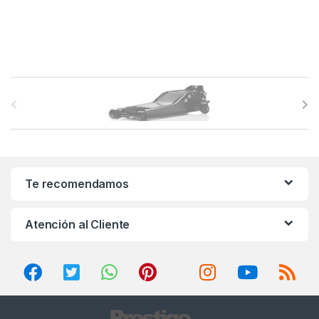
B
r
a
n
Te recomendamos
d
Atención al Cliente
s
C
a
r