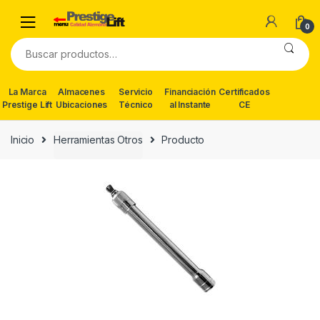
Skip
Skip
to
to
0
navigation
content
Buscar
por:
La Marca
Almacenes
Servicio
Financiación
Certificados
Prestige Lift
Ubicaciones
Técnico
al Instante
CE
Inicio
Herramientas Otros
Producto