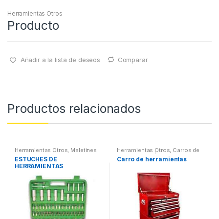
Herramientas Otros
Producto
Añadir a la lista de deseos
Comparar
Productos relacionados
Herramientas Otros
,
Maletines
Herramientas Otros
,
Carros de
Herramientas, Extractores,
Herramientas | Bancos
ESTUCHES DE
Carro de herramientas
Compresímetros, otros
HERRAMIENTAS