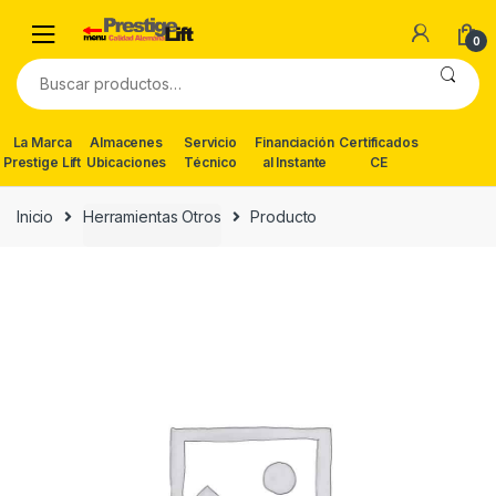
Skip
Skip
to
to
0
navigation
content
Buscar
por:
La Marca
Almacenes
Servicio
Financiación
Certificados
Prestige Lift
Ubicaciones
Técnico
al Instante
CE
Inicio
Herramientas Otros
Producto