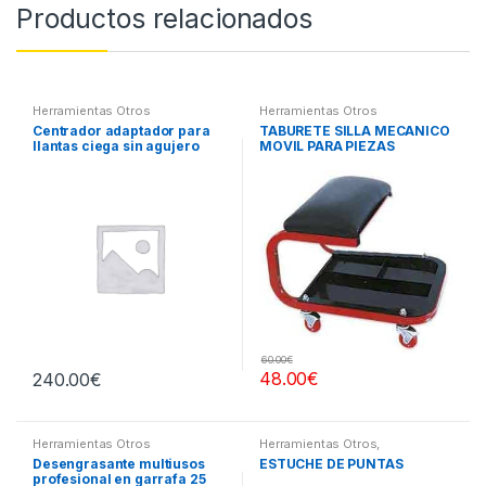
Productos relacionados
Herramientas Otros
Herramientas Otros
Centrador adaptador para
TABURETE SILLA MECANICO
llantas ciega sin agujero
MOVIL PARA PIEZAS
central
60.00
€
48.00
€
240.00
€
Herramientas Otros
Herramientas Otros
,
Herramientas De Mano
,
Desengrasante multiusos
ESTUCHE DE PUNTAS
Herramientas De Mano
,
profesional en garrafa 25
Maletines Herramientas,