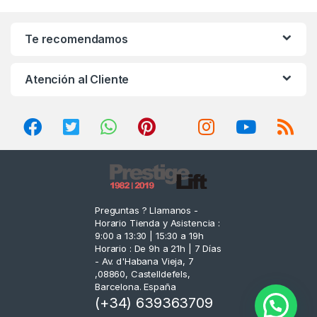
a
n
Te recomendamos
d
Atención al Cliente
s
C
a
r
o
Preguntas ? Llamanos -
Horario Tienda y Asistencia :
u
9:00 a 13:30 | 15:30 a 19h
Horario : De 9h a 21h | 7 Días
s
- Av. d'Habana Vieja, 7
,08860, Castelldefels,
e
Barcelona. España
(+34) 639363709
l