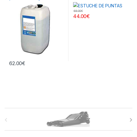
Extractores, Compresímetros,
litros
otros
68.00
€
44.00
€
62.00
€
B
r