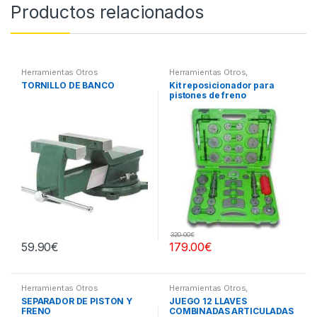
Productos relacionados
Herramientas Otros
Herramientas Otros
,
Herramientas Frenos y
TORNILLO DE BANCO
Kit reposicionador para
Refrigeración
pistones de freno
320.00
€
59.90
€
179.00
€
Herramientas Otros
Herramientas Otros
,
Herramientas De Mano
,
SEPARADOR DE PISTÓN Y
JUEGO 12 LLAVES
Herramientas De Mano
FRENO
COMBINADAS ARTICULADAS