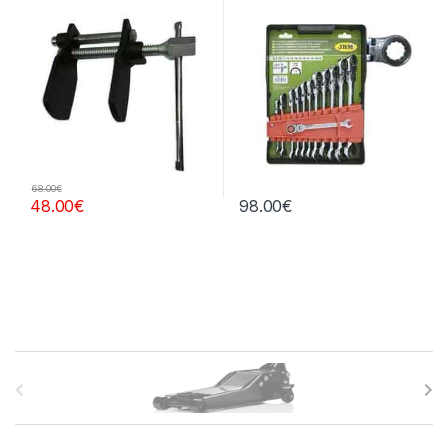
68.00
€
48.00
€
98.00
€
B
r