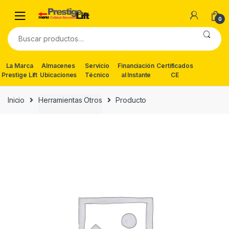
Skip
Skip
to
to
0
navigation
content
Buscar
por:
La Marca
Almacenes
Servicio
Financiación
Certificados
Prestige Lift
Ubicaciones
Técnico
al Instante
CE
Inicio
Herramientas Otros
Producto