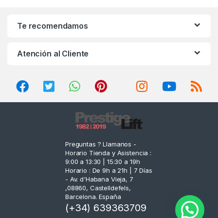
a
n
Te recomendamos
d
Atención al Cliente
s
C
a
r
o
Preguntas ? Llamanos -
Horario Tienda y Asistencia :
u
9:00 a 13:30 | 15:30 a 19h
Horario : De 9h a 21h | 7 Días
s
- Av. d'Habana Vieja, 7
,08860, Castelldefels,
e
Barcelona. España
(+34) 639363709
l