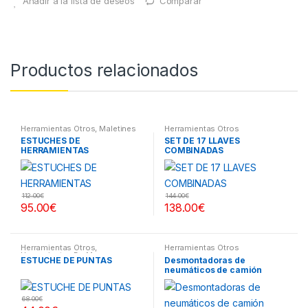
Añadir a la lista de deseos
Comparar
Productos relacionados
Herramientas Otros
,
Maletines
Herramientas Otros
Herramientas, Extractores,
ESTUCHES DE
SET DE 17 LLAVES
Compresímetros, otros
HERRAMIENTAS
COMBINADAS
112.00
€
144.00
€
95.00
€
138.00
€
Herramientas Otros
,
Herramientas Otros
Herramientas De Mano
,
ESTUCHE DE PUNTAS
Desmontadoras de
Herramientas De Mano
,
neumáticos de camión
Maletines Herramientas,
Extractores, Compresímetros,
otros
68.00
€