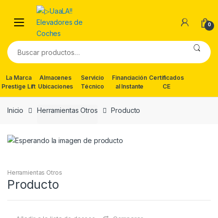
Skip
Skip
to
to
0
navigation
content
Buscar
por:
La Marca
Almacenes
Servicio
Financiación
Certificados
Prestige Lift
Ubicaciones
Técnico
al Instante
CE
Inicio
Herramientas Otros
Producto
Herramientas Otros
Producto