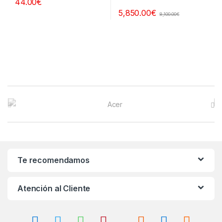
44.00
€
5,850.00
€
8,100.00
€
B
r
a
n
Te recomendamos
d
Atención al Cliente
s
C