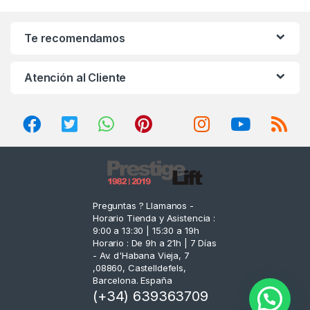
a
n
Te recomendamos
d
Atención al Cliente
s
C
a
r
o
Preguntas ? Llamanos -
Horario Tienda y Asistencia :
u
9:00 a 13:30 | 15:30 a 19h
Horario : De 9h a 21h | 7 Días
s
- Av. d'Habana Vieja, 7
,08860, Castelldefels,
e
Barcelona. España
(+34) 639363709
l