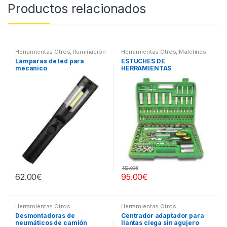
Productos relacionados
Herramientas Otros
,
Iluminación
Herramientas Otros
,
Maletines
| Linternas Led
Herramientas, Extractores,
Lámparas de led para
ESTUCHES DE
Compresímetros, otros
mecanico
HERRAMIENTAS
112.00
€
62.00
€
95.00
€
Herramientas Otros
Herramientas Otros
Desmontadoras de
Centrador adaptador para
neumáticos de camión
llantas ciega sin agujero