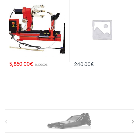
central
5,850.00
€
240.00
€
8,100.00
€
B
r