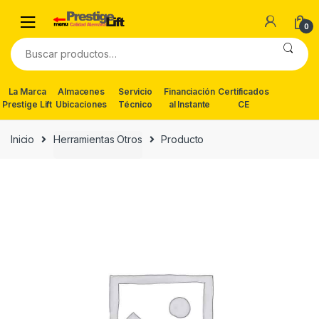
Skip
Skip
to
to
0
navigation
content
Buscar
por:
La Marca
Almacenes
Servicio
Financiación
Certificados
Prestige Lift
Ubicaciones
Técnico
al Instante
CE
Inicio
Herramientas Otros
Producto