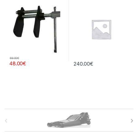
central
68.00
€
48.00
€
240.00
€
B
r