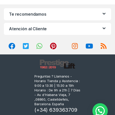
a
n
Te recomendamos
d
Atención al Cliente
s
C
a
r
o
Preguntas ? Llamanos -
Horario Tienda y Asistencia :
u
9:00 a 13:30 | 15:30 a 19h
Horario : De 9h a 21h | 7 Días
s
- Av. d'Habana Vieja, 7
,08860, Castelldefels,
e
Barcelona. España
(+34) 639363709
l