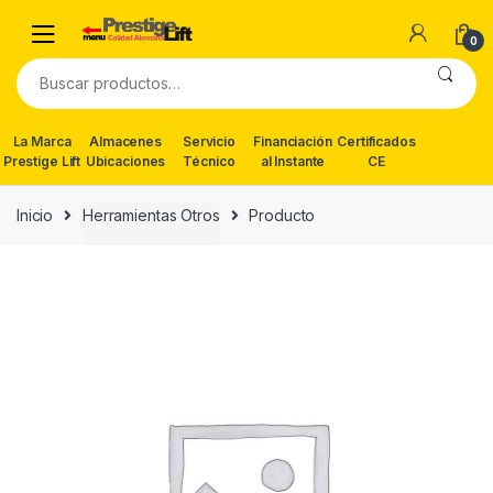
Skip
Skip
to
to
0
navigation
content
Buscar
por:
La Marca
Almacenes
Servicio
Financiación
Certificados
Prestige Lift
Ubicaciones
Técnico
al Instante
CE
Inicio
Herramientas Otros
Producto