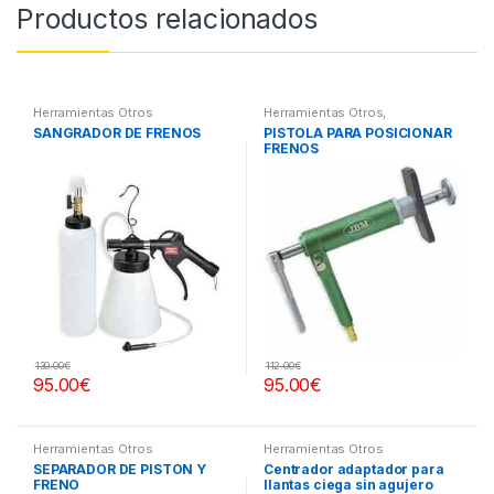
Productos relacionados
Herramientas Otros
Herramientas Otros
,
Herramientas Frenos y
SANGRADOR DE FRENOS
PISTOLA PARA POSICIONAR
Refrigeración
FRENOS
130.00
€
112.00
€
95.00
€
95.00
€
Herramientas Otros
Herramientas Otros
SEPARADOR DE PISTÓN Y
Centrador adaptador para
FRENO
llantas ciega sin agujero