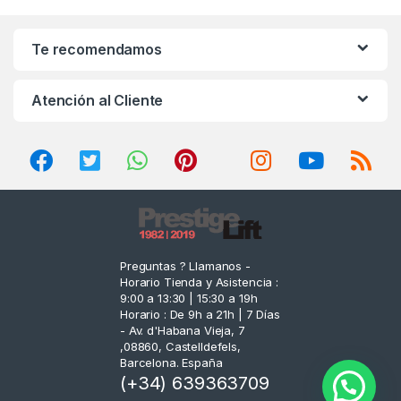
a
n
Te recomendamos
d
Atención al Cliente
s
C
a
r
o
Preguntas ? Llamanos -
Horario Tienda y Asistencia :
u
9:00 a 13:30 | 15:30 a 19h
Horario : De 9h a 21h | 7 Días
s
- Av. d'Habana Vieja, 7
,08860, Castelldefels,
e
Barcelona. España
(+34) 639363709
l