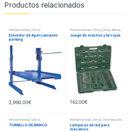
Productos relacionados
Herramientas Otros
Herramientas Otros
,
Area Metal,
Roscas, Herramientas
,
Elevador de Aparcamiento
Juego de machos y terrajas
Maletines Herramientas,
parking
Extractores, Compresímetros,
otros
142.00
€
2,990.00
€
Herramientas Otros
Herramientas Otros
,
Iluminación
| Linternas Led
TORNILLO DE BANCO
Lámparas de led para
mecanico