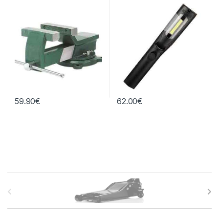
59.90
€
62.00
€
B
r