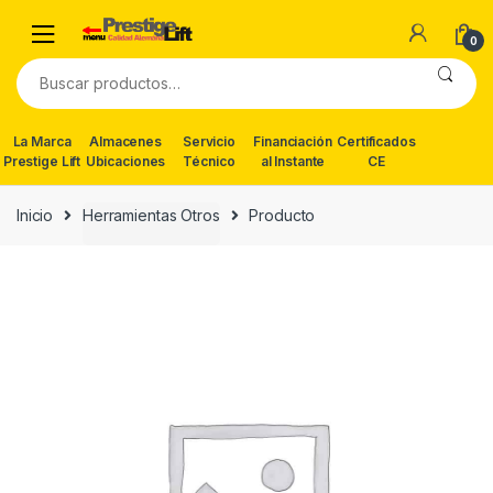
Skip
Skip
to
to
0
navigation
content
Buscar
por:
La Marca
Almacenes
Servicio
Financiación
Certificados
Prestige Lift
Ubicaciones
Técnico
al Instante
CE
Inicio
Herramientas Otros
Producto