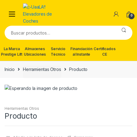
Skip
Skip
to
to
0
navigation
content
Buscar
por:
La Marca
Almacenes
Servicio
Financiación
Certificados
Prestige Lift
Ubicaciones
Técnico
al Instante
CE
Inicio
Herramientas Otros
Producto
Herramientas Otros
Producto