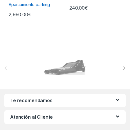
240.00
€
2,990.00
€
B
r
a
n
Te recomendamos
d
Atención al Cliente
s