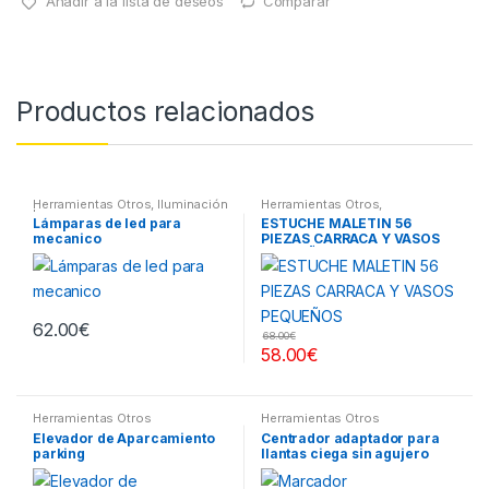
Añadir a la lista de deseos
Comparar
Productos relacionados
Herramientas Otros
,
Iluminación
Herramientas Otros
,
| Linternas Led
Herramientas De Mano
,
Lámparas de led para
ESTUCHE MALETIN 56
Herramientas De Mano
,
mecanico
PIEZAS CARRACA Y VASOS
Maletines Herramientas,
Extractores, Compresímetros,
PEQUEÑOS
otros
62.00
€
68.00
€
58.00
€
Herramientas Otros
Herramientas Otros
Elevador de Aparcamiento
Centrador adaptador para
parking
llantas ciega sin agujero
central