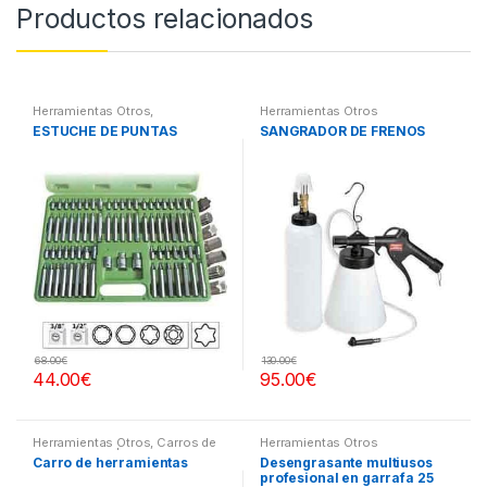
Productos relacionados
Herramientas Otros
,
Herramientas Otros
Herramientas De Mano
,
ESTUCHE DE PUNTAS
SANGRADOR DE FRENOS
Herramientas De Mano
,
Maletines Herramientas,
Extractores, Compresímetros,
otros
68.00
€
130.00
€
44.00
€
95.00
€
Herramientas Otros
,
Carros de
Herramientas Otros
Herramientas | Bancos
Carro de herramientas
Desengrasante multiusos
profesional en garrafa 25