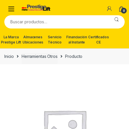
Skip
Skip
to
to
0
navigation
content
Buscar
por:
La Marca
Almacenes
Servicio
Financiación
Certificados
Prestige Lift
Ubicaciones
Técnico
al Instante
CE
Inicio
Herramientas Otros
Producto