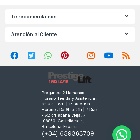
a
n
Te recomendamos
d
Atención al Cliente
s
C
a
r
o
Preguntas ? Llamanos -
Horario Tienda y Asistencia :
u
9:00 a 13:30 | 15:30 a 19h
Horario : De 9h a 21h | 7 Días
s
- Av. d'Habana Vieja, 7
,08860, Castelldefels,
e
Barcelona. España
(+34) 639363709
l