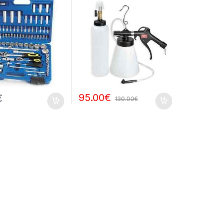
95.00
€
€
130.00
€