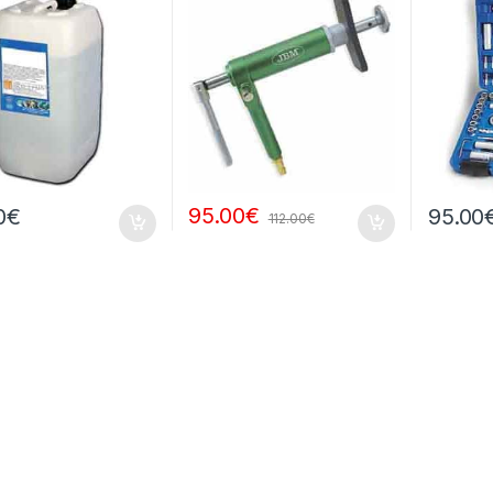
95.00
€
0
€
95.00
112.00
€