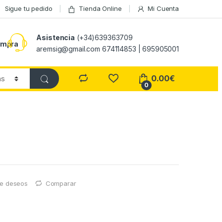
Sigue tu pedido
Tienda Online
Mi Cuenta
Asistencia
(+34)639363709
ompra
aremsig@gmail.com 674114853 | 695905001
0.00
€
0
 de deseos
Comparar