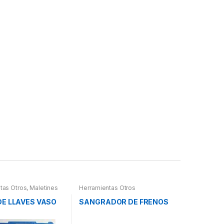
tas Otros
,
Maletines
Herramientas Otros
as, Extractores,
etros, otros
DE LLAVES VASO
SANGRADOR DE FRENOS