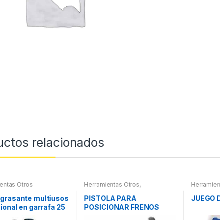
uctos relacionados
entas Otros
Herramientas Otros
,
Herramien
Herramientas Frenos y
Herramient
Refrigeración
Compresím
grasante multiusos
PISTOLA PARA
JUEGO 
ional en garrafa 25
POSICIONAR FRENOS