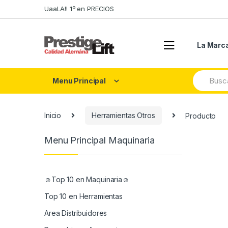
Skip
Skip
UaaLA!! 1º en PRECIOS
to
to
navigation
content
La Marc
Search
Menu Principal
for:
Inicio
Herramientas Otros
Producto
Menu Principal Maquinaria
☺Top 10 en Maquinaria☺
Top 10 en Herramientas
Area Distribuidores