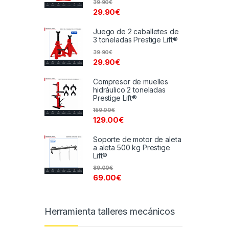
39.90
€
29.90
€
Juego de 2 caballetes de
3 toneladas Prestige Lift®
39.90
€
29.90
€
Compresor de muelles
hidráulico 2 toneladas
Prestige Lift®
159.00
€
129.00
€
Soporte de motor de aleta
a aleta 500 kg Prestige
Lift®
89.00
€
69.00
€
Herramienta talleres mecánicos