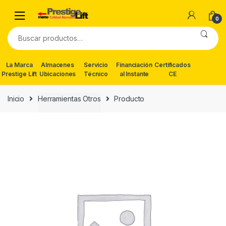
Skip
Skip
to
to
0
navigation
content
Buscar
por:
La Marca
Almacenes
Servicio
Financiación
Certificados
Prestige Lift
Ubicaciones
Técnico
al Instante
CE
Inicio
Herramientas Otros
Producto