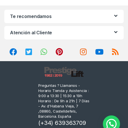
a
n
Te recomendamos
d
Atención al Cliente
s
C
a
r
o
Preguntas ? Llamanos -
Horario Tienda y Asistencia :
u
9:00 a 13:30 | 15:30 a 19h
Horario : De 9h a 21h | 7 Días
s
- Av. d'Habana Vieja, 7
,08860, Castelldefels,
e
Barcelona. España
(+34) 639363709
l