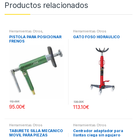
Productos relacionados
Herramientas Otros
,
Herramientas Otros
Herramientas Frenos y
PISTOLA PARA POSICIONAR
GATO FOSO HIDRÁULICO
Refrigeración
FRENOS
112.00
€
134.00
€
95.00
€
113.10
€
Herramientas Otros
Herramientas Otros
TABURETE SILLA MECANICO
Centrador adaptador para
MOVIL PARA PIEZAS
llantas ciega sin agujero