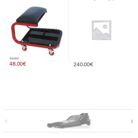
central
60.00
€
48.00
€
240.00
€
B
r