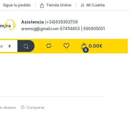
Sigue tu pedido
Tienda Online
Mi Cuenta
Asistencia
(+34)639363709
ompra
aremsig@gmail.com 674114853 | 695905001
0.00
€
0
 de deseos
Comparar