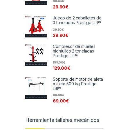
39.90
€
29.90
€
Juego de 2 caballetes de
3 toneladas Prestige Lift®
39.90
€
29.90
€
Compresor de muelles
hidráulico 2 toneladas
Prestige Lift®
159.00
€
129.00
€
Soporte de motor de aleta
a aleta 500 kg Prestige
Lift®
89.00
€
69.00
€
Herramienta talleres mecánicos