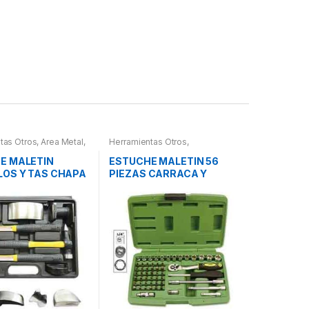
tas Otros
,
Area Metal,
Herramientas Otros
,
erramientas
,
Chapa y
Herramientas De Mano
,
letines Herramientas,
Herramientas De Mano
,
E MALETIN
ESTUCHE MALETIN 56
es, Compresímetros,
Maletines Herramientas,
LOS Y TAS CHAPA
PIEZAS CARRACA Y
Extractores, Compresímetros,
otros
URA
VASOS PEQUEÑOS