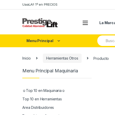
Skip
Skip
UaaLA!! 1º en PRECIOS
to
to
navigation
content
La Marc
Search
Menu Principal
for:
Inicio
Herramientas Otros
Producto
Menu Principal Maquinaria
☺Top 10 en Maquinaria☺
Top 10 en Herramientas
Area Distribuidores