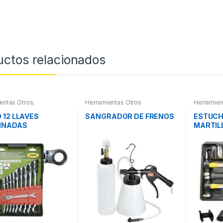
uctos relacionados
entas Otros
,
Herramientas Otros
Herramien
ientas De Mano
,
Roscas, H
ientas De Mano
Pintura
,
Ma
 12 LLAVES
SANGRADOR DE FRENOS
ESTUCH
Extractor
INADAS
MARTIL
otros
CULADAS
Y PINT