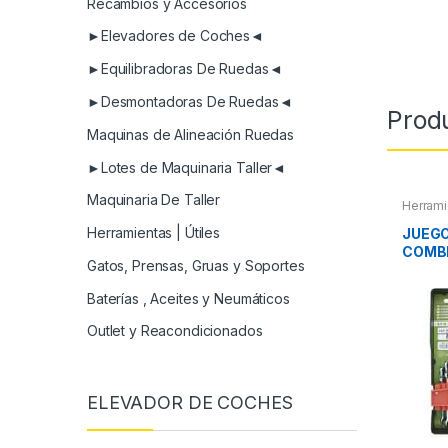
Recambios y Accesorios
►Elevadores de Coches◄
►Equilibradoras De Ruedas◄
►Desmontadoras De Ruedas◄
Prod
Maquinas de Alineación Ruedas
►Lotes de Maquinaria Taller◄
Maquinaria De Taller
Herrami
Herram
Herram
Herramientas | Útiles
JUEGO
COMB
Gatos, Prensas, Gruas y Soportes
ARTI
Baterías , Aceites y Neumáticos
Outlet y Reacondicionados
ELEVADOR DE COCHES