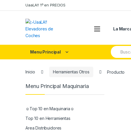
Skip
Skip
UaaLA!! 1º en PRECIOS
to
to
navigation
content
La Marc
Search
Menu Principal
for:
Inicio
Herramientas Otros
Producto
Menu Principal Maquinaria
☺Top 10 en Maquinaria☺
Top 10 en Herramientas
Area Distribuidores