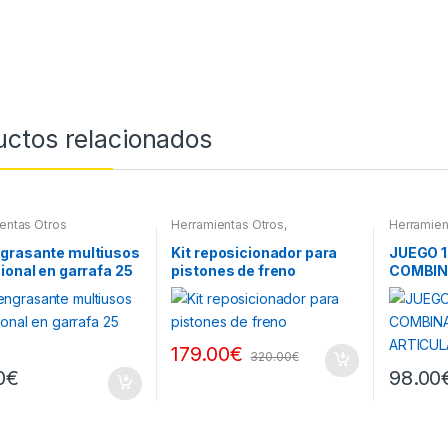
uctos relacionados
entas Otros
Herramientas Otros
,
Herramien
Herramientas Frenos y
Herramie
Refrigeración
Herramie
grasante multiusos
Kit reposicionador para
JUEGO 1
ional en garrafa 25
pistones de freno
COMBI
ARTICU
179.00
€
320.00
€
0
€
98.00