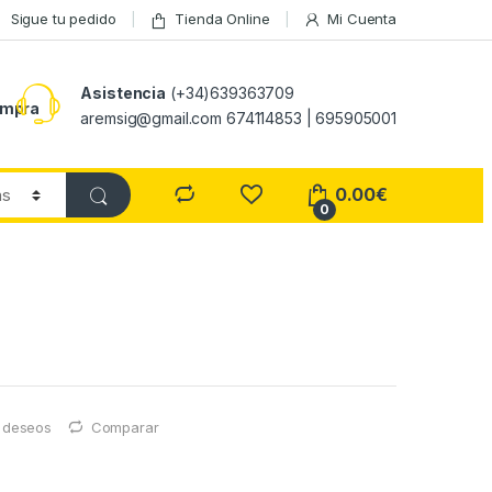
Sigue tu pedido
Tienda Online
Mi Cuenta
Asistencia
(+34)639363709
ompra
aremsig@gmail.com 674114853 | 695905001
0.00
€
0
e deseos
Comparar