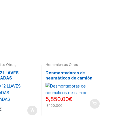
tas Otros
,
Herramientas Otros
ntas De Mano
,
ntas De Mano
2 LLAVES
Desmontadoras de
NADAS
neumáticos de camión
LADAS
5,850.00
€
8,100.00
€
€