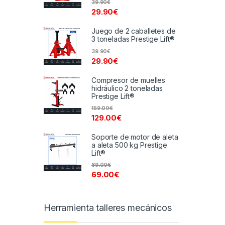
39.90
€
29.90
€
Juego de 2 caballetes de
3 toneladas Prestige Lift®
39.90
€
29.90
€
Compresor de muelles
hidráulico 2 toneladas
Prestige Lift®
159.00
€
129.00
€
Soporte de motor de aleta
a aleta 500 kg Prestige
Lift®
89.00
€
69.00
€
Herramienta talleres mecánicos