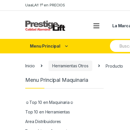
Skip
Skip
UaaLA!! 1º en PRECIOS
to
to
navigation
content
La Marc
Search
Menu Principal
for:
Inicio
Herramientas Otros
Producto
Menu Principal Maquinaria
☺Top 10 en Maquinaria☺
Top 10 en Herramientas
Area Distribuidores