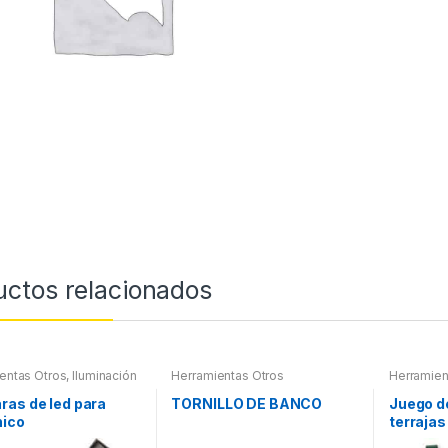
uctos relacionados
entas Otros
,
Iluminación
Herramientas Otros
Herramien
nas Led
Roscas, H
Maletines
as de led para
TORNILLO DE BANCO
Juego d
Extractor
ico
terrajas
otros