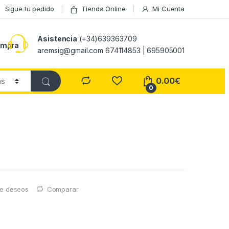
Sigue tu pedido
Tienda Online
Mi Cuenta
Asistencia
(+34)639363709
ompra
aremsig@gmail.com 674114853 | 695905001
0.00
€
0
 de deseos
Comparar