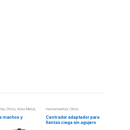
tas Otros
,
Area Metal,
Herramientas Otros
erramientas
,
 Herramientas,
e machos y
Centrador adaptador para
es, Compresímetros,
llantas ciega sin agujero
central