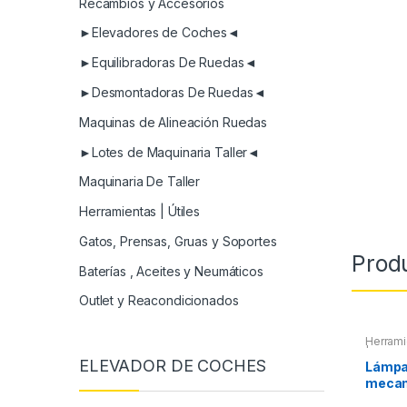
Recambios y Accesorios
►Elevadores de Coches◄
►Equilibradoras De Ruedas◄
►Desmontadoras De Ruedas◄
Maquinas de Alineación Ruedas
►Lotes de Maquinaria Taller◄
Maquinaria De Taller
Herramientas | Útiles
Gatos, Prensas, Gruas y Soportes
Prod
Baterías , Aceites y Neumáticos
Outlet y Reacondicionados
Herrami
| Linter
ELEVADOR DE COCHES
Lámpar
mecan