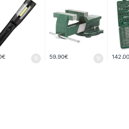
0
€
59.90
€
142.0