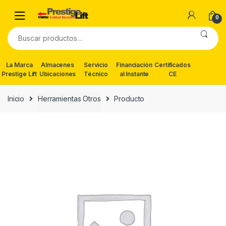
Skip
Skip
to
to
0
navigation
content
Buscar
por:
La Marca
Almacenes
Servicio
Financiación
Certificados
Prestige Lift
Ubicaciones
Técnico
al Instante
CE
Inicio
Herramientas Otros
Producto