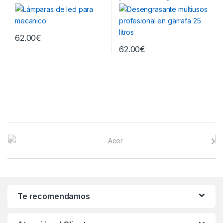
litros
62.00
€
62.00
€
B
r
a
n
Te recomendamos
d