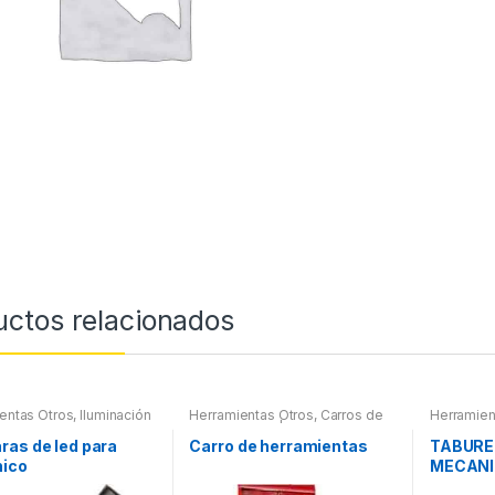
uctos relacionados
entas Otros
,
Iluminación
Herramientas Otros
,
Carros de
Herramien
nas Led
Herramientas | Bancos
as de led para
Carro de herramientas
TABURE
ico
MECANI
PIEZAS