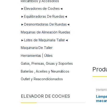
Recambios y Accesorios
►Elevadores de Coches◄
►Equilibradoras De Ruedas◄
►Desmontadoras De Ruedas◄
Maquinas de Alineación Ruedas
►Lotes de Maquinaria Taller◄
Maquinaria De Taller
Herramientas | Útiles
Gatos, Prensas, Gruas y Soportes
Prod
Baterías , Aceites y Neumáticos
Outlet y Reacondicionados
Herrami
| Linter
ELEVADOR DE COCHES
Lámpar
mecan