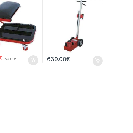
€
639.00
€
60.00
€