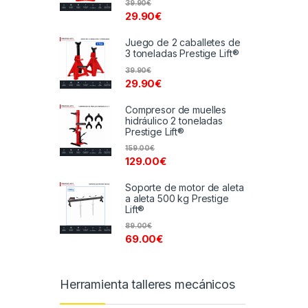
39.90
€
29.90
€
Juego de 2 caballetes de
3 toneladas Prestige Lift®
39.90
€
29.90
€
Compresor de muelles
hidráulico 2 toneladas
Prestige Lift®
159.00
€
129.00
€
Soporte de motor de aleta
a aleta 500 kg Prestige
Lift®
89.00
€
69.00
€
Herramienta talleres mecánicos