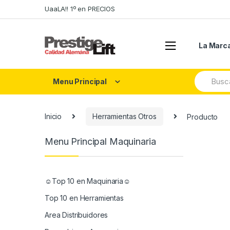
Skip
Skip
UaaLA!! 1º en PRECIOS
to
to
navigation
content
La Marc
Search
Menu Principal
for:
Inicio
Herramientas Otros
Producto
Menu Principal Maquinaria
☺Top 10 en Maquinaria☺
Top 10 en Herramientas
Area Distribuidores