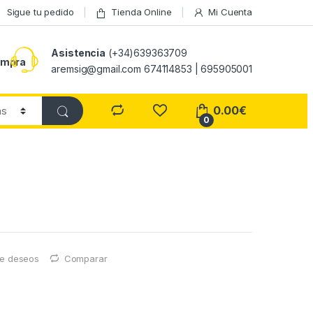
Sigue tu pedido
Tienda Online
Mi Cuenta
Asistencia
(+34)639363709
ompra
aremsig@gmail.com 674114853 | 695905001
0.00
€
0
 de deseos
Comparar