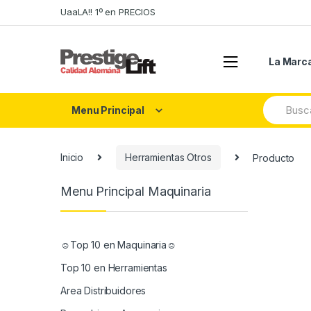
Skip
Skip
UaaLA!! 1º en PRECIOS
to
to
navigation
content
La Marc
Search
Menu Principal
for:
Inicio
Herramientas Otros
Producto
Menu Principal Maquinaria
☺Top 10 en Maquinaria☺
Top 10 en Herramientas
Area Distribuidores