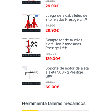
39.90
€
29.90
€
Juego de 2 caballetes de
3 toneladas Prestige Lift®
39.90
€
29.90
€
Compresor de muelles
hidráulico 2 toneladas
Prestige Lift®
159.00
€
129.00
€
Soporte de motor de aleta
a aleta 500 kg Prestige
Lift®
89.00
€
69.00
€
Herramienta talleres mecánicos