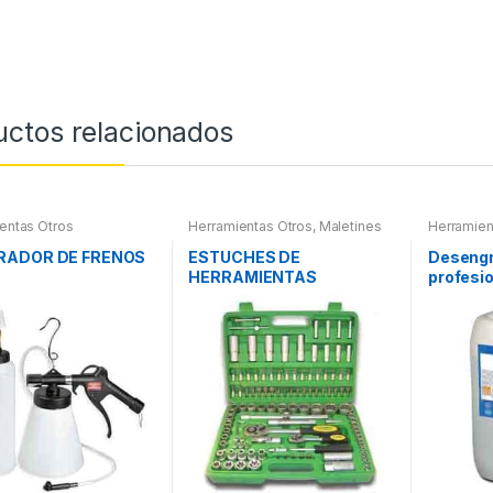
uctos relacionados
entas Otros
Herramientas Otros
,
Maletines
Herramien
Herramientas, Extractores,
Compresímetros, otros
RADOR DE FRENOS
ESTUCHES DE
Desengr
HERRAMIENTAS
profesio
litros