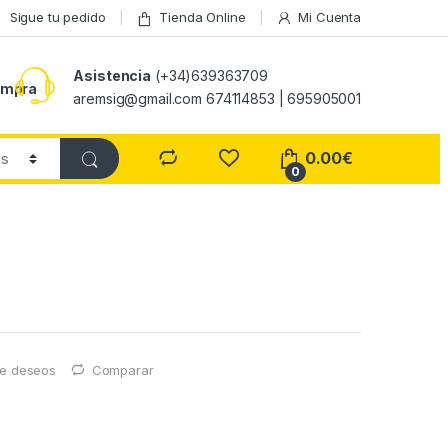
Sigue tu pedido
Tienda Online
Mi Cuenta
Asistencia
(+34)639363709
ompra
aremsig@gmail.com 674114853 | 695905001
0.00
€
0
 de deseos
Comparar