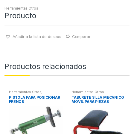
Herramientas Otros
Producto
Añadir a la lista de deseos
Comparar
Productos relacionados
Herramientas Otros
,
Herramientas Otros
Herramientas Frenos y
PISTOLA PARA POSICIONAR
TABURETE SILLA MECANICO
Refrigeración
FRENOS
MOVIL PARA PIEZAS