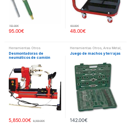
112.00
€
60.00
€
95.00
€
48.00
€
Herramientas Otros
Herramientas Otros
,
Area Metal,
Roscas, Herramientas
,
Desmontadoras de
Juego de machos y terrajas
Maletines Herramientas,
neumáticos de camión
Extractores, Compresímetros,
otros
142.00
€
5,850.00
€
8,100.00
€