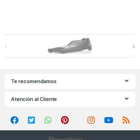
B
r
a
n
Te recomendamos
d
Atención al Cliente
s
C
a