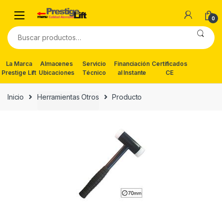
Skip
Skip
to
to
0
navigation
content
Buscar
por:
La Marca
Almacenes
Servicio
Financiación
Certificados
Prestige Lift
Ubicaciones
Técnico
al Instante
CE
Inicio
Herramientas Otros
Producto