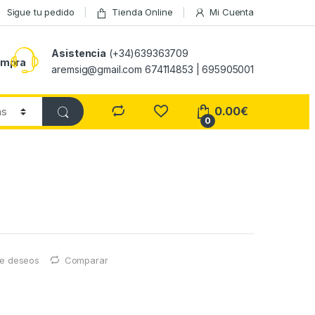
Sigue tu pedido
Tienda Online
Mi Cuenta
Asistencia
(+34)639363709
ompra
aremsig@gmail.com 674114853 | 695905001
0.00
€
0
 de deseos
Comparar