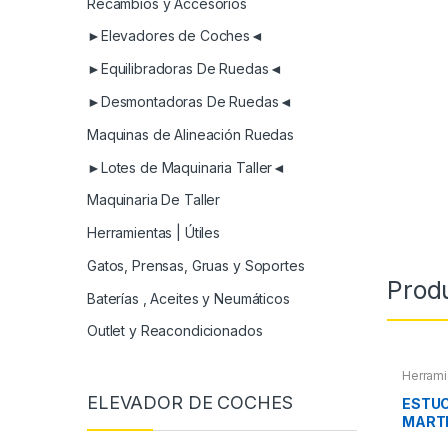
Recambios y Accesorios
►Elevadores de Coches◄
►Equilibradoras De Ruedas◄
►Desmontadoras De Ruedas◄
Maquinas de Alineación Ruedas
►Lotes de Maquinaria Taller◄
Maquinaria De Taller
Herramientas | Útiles
Gatos, Prensas, Gruas y Soportes
Prod
Baterías , Aceites y Neumáticos
Outlet y Reacondicionados
Herrami
Roscas,
ELEVADOR DE COCHES
Pintura
,
ESTUC
Extract
MARTI
otros
Y PIN