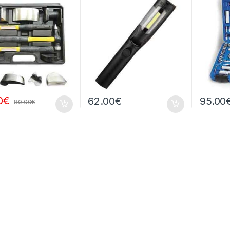
0
€
62.00
€
95.00
80.00
€