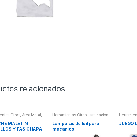
uctos relacionados
entas Otros
,
Area Metal,
Herramientas Otros
,
Iluminación
Herramien
 Herramientas
,
Chapa y
| Linternas Led
Herramient
Maletines Herramientas,
Compresím
HE MALETIN
Lámparas de led para
JUEGO 
ores, Compresímetros,
LLOS Y TAS CHAPA
mecanico
TURA