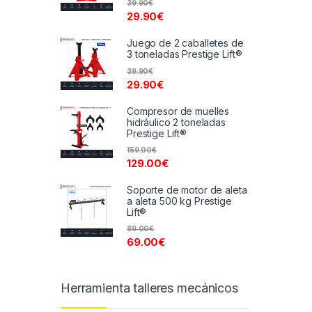
39.90
€
29.90
€
Juego de 2 caballetes de
3 toneladas Prestige Lift®
39.90
€
29.90
€
Compresor de muelles
hidráulico 2 toneladas
Prestige Lift®
159.00
€
129.00
€
Soporte de motor de aleta
a aleta 500 kg Prestige
Lift®
89.00
€
69.00
€
Herramienta talleres mecánicos