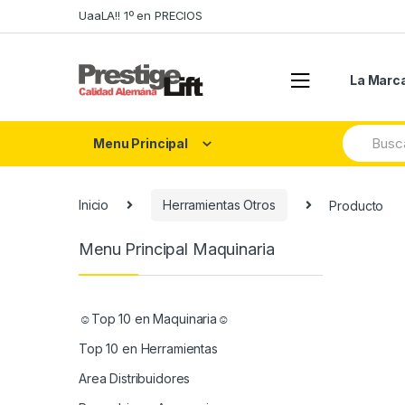
Skip
Skip
UaaLA!! 1º en PRECIOS
to
to
navigation
content
La Marc
Search
Menu Principal
for:
Inicio
Herramientas Otros
Producto
Menu Principal Maquinaria
☺Top 10 en Maquinaria☺
Top 10 en Herramientas
Area Distribuidores