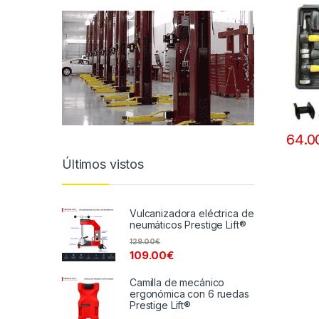
64.0
Últimos vistos
Vulcanizadora eléctrica de
neumáticos Prestige Lift®
129.00
€
109.00
€
Camilla de mecánico
ergonómica con 6 ruedas
Prestige Lift®