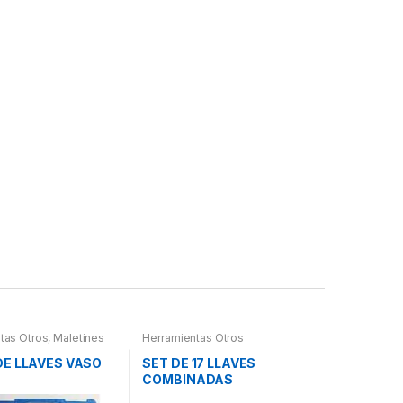
tas Otros
,
Maletines
Herramientas Otros
as, Extractores,
etros, otros
DE LLAVES VASO
SET DE 17 LLAVES
COMBINADAS