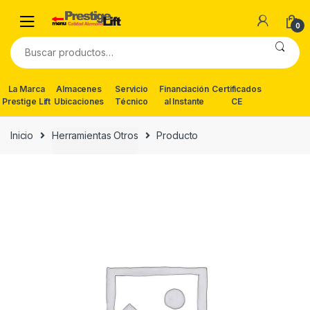
Skip
Skip
to
to
0
navigation
content
Buscar
por:
La Marca
Almacenes
Servicio
Financiación
Certificados
Prestige Lift
Ubicaciones
Técnico
al Instante
CE
Inicio
Herramientas Otros
Producto