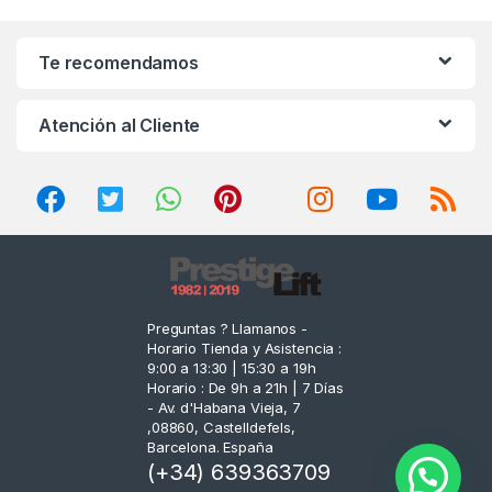
a
n
Te recomendamos
d
Atención al Cliente
s
C
a
r
o
Preguntas ? Llamanos -
Horario Tienda y Asistencia :
u
9:00 a 13:30 | 15:30 a 19h
Horario : De 9h a 21h | 7 Días
s
- Av. d'Habana Vieja, 7
,08860, Castelldefels,
e
Barcelona. España
(+34) 639363709
l