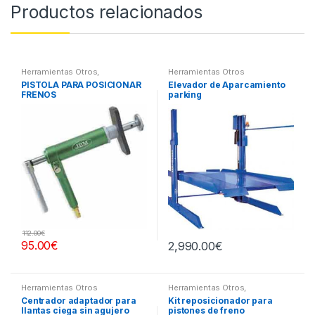
Productos relacionados
Herramientas Otros
,
Herramientas Otros
Herramientas Frenos y
PISTOLA PARA POSICIONAR
Elevador de Aparcamiento
Refrigeración
FRENOS
parking
112.00
€
95.00
€
2,990.00
€
Herramientas Otros
Herramientas Otros
,
Herramientas Frenos y
Centrador adaptador para
Kit reposicionador para
Refrigeración
llantas ciega sin agujero
pistones de freno