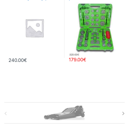
central
320.00
€
179.00
€
240.00
€
B
r