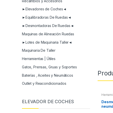
Recambios y Accesorios
►Elevadores de Coches◄
►Equilibradoras De Ruedas◄
►Desmontadoras De Ruedas◄
Maquinas de Alineación Ruedas
►Lotes de Maquinaria Taller◄
Maquinaria De Taller
Herramientas | Útiles
Gatos, Prensas, Gruas y Soportes
Prod
Baterías , Aceites y Neumáticos
Outlet y Reacondicionados
Herrami
ELEVADOR DE COCHES
Desmo
neumá