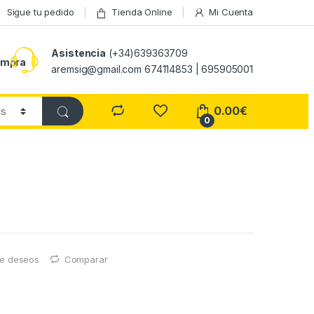
Sigue tu pedido
Tienda Online
Mi Cuenta
Asistencia
(+34)639363709
ompra
aremsig@gmail.com 674114853 | 695905001
0.00
€
0
 de deseos
Comparar