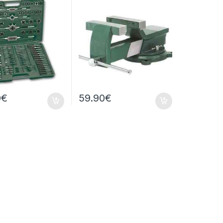
0
€
59.90
€