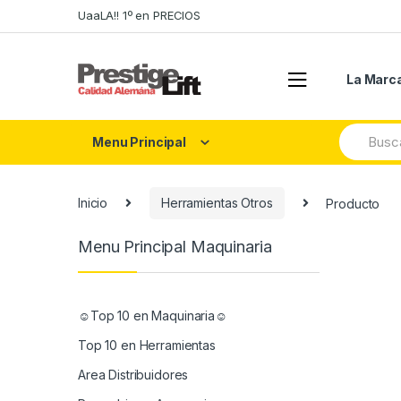
Skip
Skip
UaaLA!! 1º en PRECIOS
to
to
navigation
content
La Marc
Search
Menu Principal
for:
Inicio
Herramientas Otros
Producto
Menu Principal Maquinaria
☺Top 10 en Maquinaria☺
Top 10 en Herramientas
Area Distribuidores