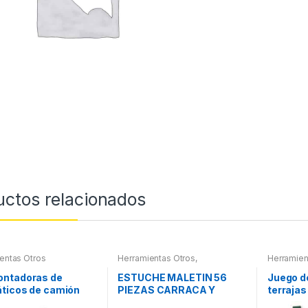
uctos relacionados
entas Otros
Herramientas Otros
,
Herramien
Herramientas De Mano
,
Roscas, H
Herramientas De Mano
,
Maletines
ntadoras de
ESTUCHE MALETIN 56
Juego d
Maletines Herramientas,
Extractor
ticos de camión
PIEZAS CARRACA Y
terrajas
Extractores, Compresímetros,
otros
otros
VASOS PEQUEÑOS