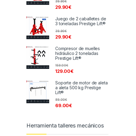
39.90
€
29.90
€
Juego de 2 caballetes de
3 toneladas Prestige Lift®
39.90
€
29.90
€
Compresor de muelles
hidráulico 2 toneladas
Prestige Lift®
159.00
€
129.00
€
Soporte de motor de aleta
a aleta 500 kg Prestige
Lift®
89.00
€
69.00
€
Herramienta talleres mecánicos