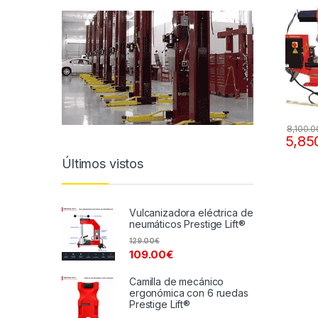
8,100.0
5,85
Últimos vistos
Vulcanizadora eléctrica de
neumáticos Prestige Lift®
129.00
€
109.00
€
Camilla de mecánico
ergonómica con 6 ruedas
Prestige Lift®