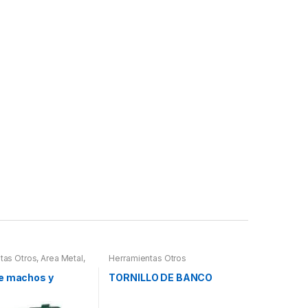
tas Otros
,
Area Metal,
Herramientas Otros
erramientas
,
 Herramientas,
e machos y
TORNILLO DE BANCO
es, Compresímetros,