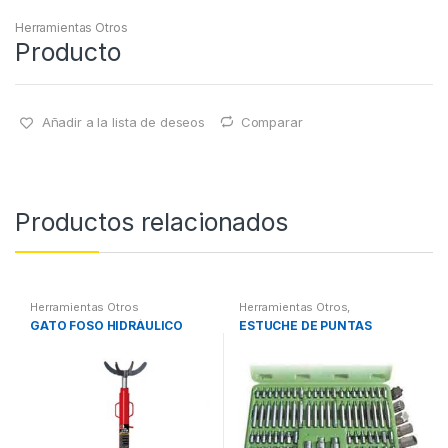
Herramientas Otros
Producto
Añadir a la lista de deseos
Comparar
Productos relacionados
Herramientas Otros
Herramientas Otros
,
Herramientas De Mano
,
GATO FOSO HIDRÁULICO
ESTUCHE DE PUNTAS
Herramientas De Mano
,
Maletines Herramientas,
Extractores, Compresímetros,
otros