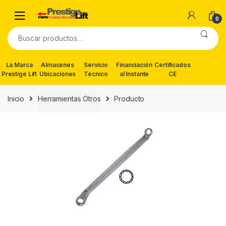
Skip
Skip
to
to
0
navigation
content
Buscar
por:
La Marca
Almacenes
Servicio
Financiación
Certificados
Prestige Lift
Ubicaciones
Técnico
al Instante
CE
Inicio
Herramientas Otros
Producto