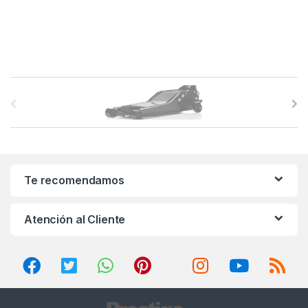
B
r
a
n
Te recomendamos
d
Atención al Cliente
s
C
a