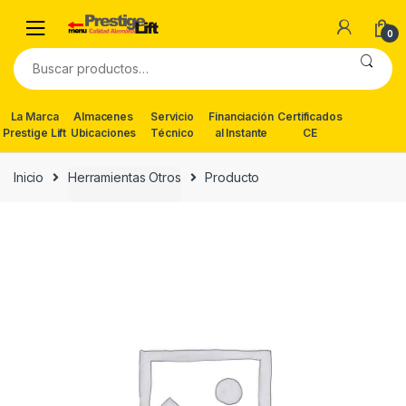
Skip
Skip
to
to
0
navigation
content
Buscar
por:
La Marca
Almacenes
Servicio
Financiación
Certificados
Prestige Lift
Ubicaciones
Técnico
al Instante
CE
Inicio
Herramientas Otros
Producto