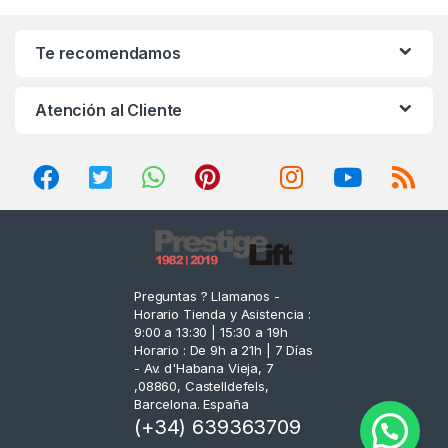
a
n
Te recomendamos
d
Atención al Cliente
s
C
a
r
o
Preguntas ? Llamanos -
Horario Tienda y Asistencia :
u
9:00 a 13:30 | 15:30 a 19h
Horario : De 9h a 21h | 7 Días
s
- Av. d'Habana Vieja, 7
,08860, Castelldefels,
e
Barcelona. España
(+34) 639363709
l