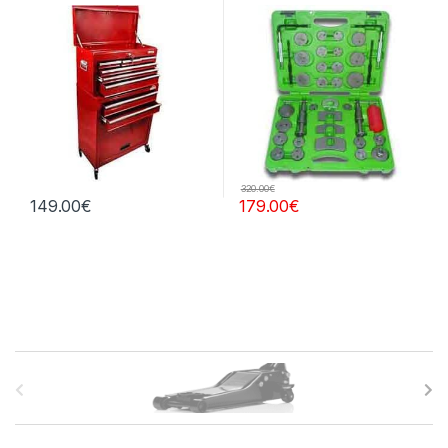
320.00
€
149.00
€
179.00
€
B
r