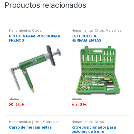
Productos relacionados
Herramientas Otros
,
Herramientas Otros
,
Maletines
Herramientas Frenos y
Herramientas, Extractores,
PISTOLA PARA POSICIONAR
ESTUCHES DE
Refrigeración
Compresímetros, otros
FRENOS
HERRAMIENTAS
112.00
€
112.00
€
95.00
€
95.00
€
Herramientas Otros
,
Carros de
Herramientas Otros
,
Herramientas | Bancos
Herramientas Frenos y
Carro de herramientas
Kit reposicionador para
Refrigeración
pistones de freno