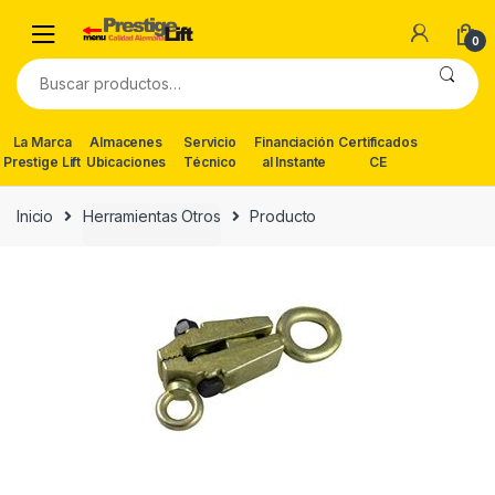
Skip
Skip
to
to
0
navigation
content
Buscar
por:
La Marca
Almacenes
Servicio
Financiación
Certificados
Prestige Lift
Ubicaciones
Técnico
al Instante
CE
Inicio
Herramientas Otros
Producto