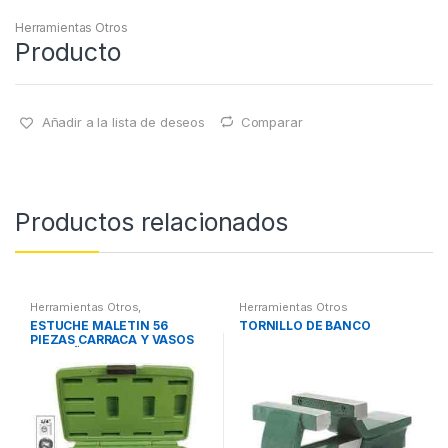
Herramientas Otros
Producto
Añadir a la lista de deseos
Comparar
Productos relacionados
Herramientas Otros
,
Herramientas Otros
Herramientas De Mano
,
ESTUCHE MALETIN 56
TORNILLO DE BANCO
Herramientas De Mano
,
PIEZAS CARRACA Y VASOS
Maletines Herramientas,
Extractores, Compresímetros,
PEQUEÑOS
otros