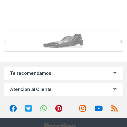
B
r
a
n
Te recomendamos
d
Atención al Cliente
s
C
a
r