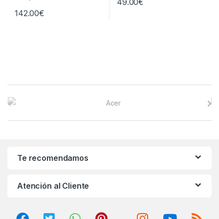
49.00
€
142.00
€
B
r
a
n
Te recomendamos
d
Atención al Cliente
s
C