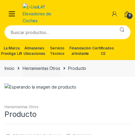
Skip
Skip
to
to
0
navigation
content
Buscar
por:
La Marca
Almacenes
Servicio
Financiación
Certificados
Prestige Lift
Ubicaciones
Técnico
al Instante
CE
Inicio
Herramientas Otros
Producto
Herramientas Otros
Producto