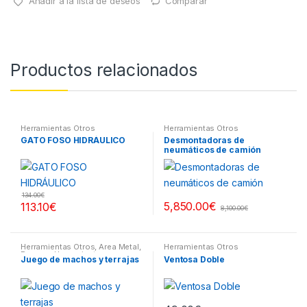
Añadir a la lista de deseos
Comparar
Productos relacionados
Herramientas Otros
Herramientas Otros
GATO FOSO HIDRÁULICO
Desmontadoras de
neumáticos de camión
134.00
€
5,850.00
€
113.10
€
8,100.00
€
Herramientas Otros
,
Area Metal,
Herramientas Otros
Roscas, Herramientas
,
Juego de machos y terrajas
Ventosa Doble
Maletines Herramientas,
Extractores, Compresímetros,
otros