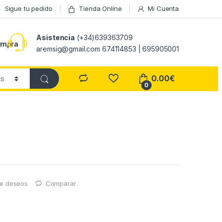
Sigue tu pedido
Tienda Online
Mi Cuenta
Asistencia
(+34)639363709
ompra
aremsig@gmail.com 674114853 | 695905001
0.00
€
0
 de deseos
Comparar