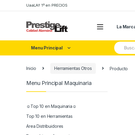
Skip
Skip
UaaLA!! 1º en PRECIOS
to
to
navigation
content
La Marc
Search
Menu Principal
for:
Inicio
Herramientas Otros
Producto
Menu Principal Maquinaria
☺Top 10 en Maquinaria☺
Top 10 en Herramientas
Area Distribuidores