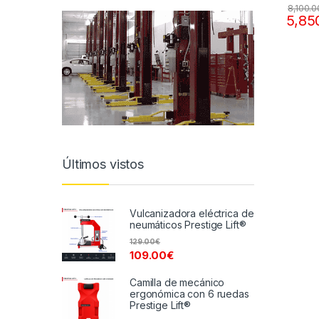
8,100.0
5,85
Últimos vistos
Vulcanizadora eléctrica de
neumáticos Prestige Lift®
129.00
€
109.00
€
Camilla de mecánico
ergonómica con 6 ruedas
Prestige Lift®