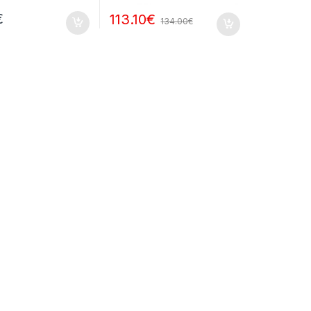
€
113.10
€
134.00
€