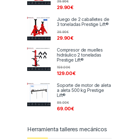
39.90
€
29.90
€
Juego de 2 caballetes de
3 toneladas Prestige Lift®
39.90
€
29.90
€
Compresor de muelles
hidráulico 2 toneladas
Prestige Lift®
159.00
€
129.00
€
Soporte de motor de aleta
a aleta 500 kg Prestige
Lift®
89.00
€
69.00
€
Herramienta talleres mecánicos