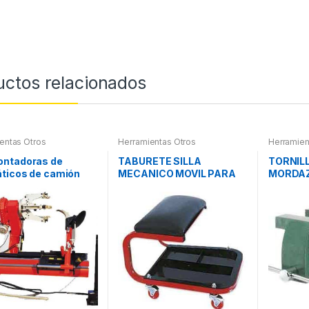
uctos relacionados
entas Otros
Herramientas Otros
Herramien
ntadoras de
TABURETE SILLA
TORNIL
ticos de camión
MECANICO MOVIL PARA
MORDA
PIEZAS