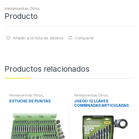
Herramientas Otros
Producto
Añadir a la lista de deseos
Comparar
Productos relacionados
Herramientas Otros
,
Herramientas Otros
,
Herramientas De Mano
,
Herramientas De Mano
,
ESTUCHE DE PUNTAS
JUEGO 12 LLAVES
Herramientas De Mano
,
Herramientas De Mano
COMBINADAS ARTICULADAS
Maletines Herramientas,
Extractores, Compresímetros,
otros