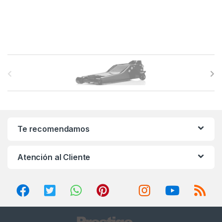
B
r
a
n
Te recomendamos
d
Atención al Cliente
s
C
a