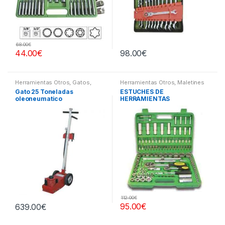
68.00
€
44.00
€
98.00
€
Herramientas Otros
,
Gatos,
Herramientas Otros
,
Maletines
Soportes y Hidraulica
Herramientas, Extractores,
Gato 25 Toneladas
ESTUCHES DE
Compresímetros, otros
oleoneumatico
HERRAMIENTAS
112.00
€
95.00
€
639.00
€