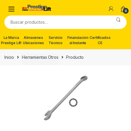
Skip
Skip
to
to
0
navigation
content
Buscar
por:
La Marca
Almacenes
Servicio
Financiación
Certificados
Prestige Lift
Ubicaciones
Técnico
al Instante
CE
Inicio
Herramientas Otros
Producto