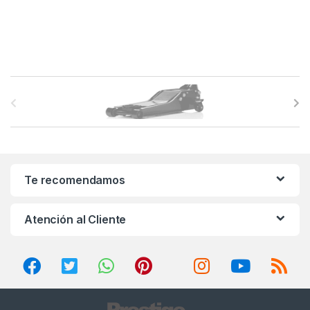
B
r
a
n
Te recomendamos
d
Atención al Cliente
s
C
a