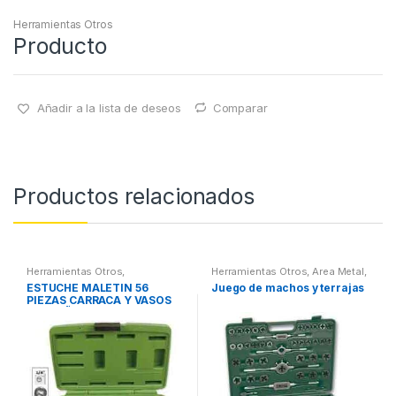
Herramientas Otros
Producto
Añadir a la lista de deseos
Comparar
Productos relacionados
Herramientas Otros
,
Herramientas Otros
,
Area Metal,
Herramientas De Mano
,
Roscas, Herramientas
,
ESTUCHE MALETIN 56
Juego de machos y terrajas
Herramientas De Mano
,
Maletines Herramientas,
PIEZAS CARRACA Y VASOS
Maletines Herramientas,
Extractores, Compresímetros,
Extractores, Compresímetros,
otros
PEQUEÑOS
otros