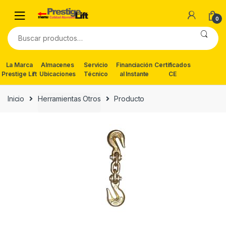
Skip
Skip
to
to
0
navigation
content
Buscar
por:
La Marca
Almacenes
Servicio
Financiación
Certificados
Prestige Lift
Ubicaciones
Técnico
al Instante
CE
Inicio
Herramientas Otros
Producto