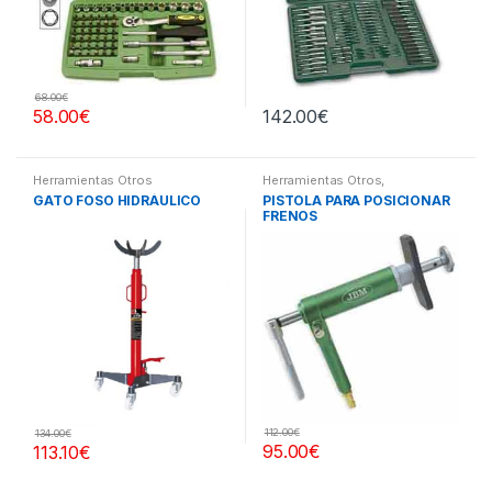
68.00
€
58.00
€
142.00
€
Herramientas Otros
Herramientas Otros
,
Herramientas Frenos y
GATO FOSO HIDRÁULICO
PISTOLA PARA POSICIONAR
Refrigeración
FRENOS
112.00
€
134.00
€
95.00
€
113.10
€