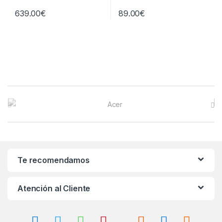
639.00
€
89.00
€
B
r
a
n
Te recomendamos
d
Atención al Cliente
s
C