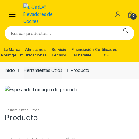
Skip
Skip
to
to
0
navigation
content
Buscar
por:
La Marca
Almacenes
Servicio
Financiación
Certificados
Prestige Lift
Ubicaciones
Técnico
al Instante
CE
Inicio
Herramientas Otros
Producto
Herramientas Otros
Producto