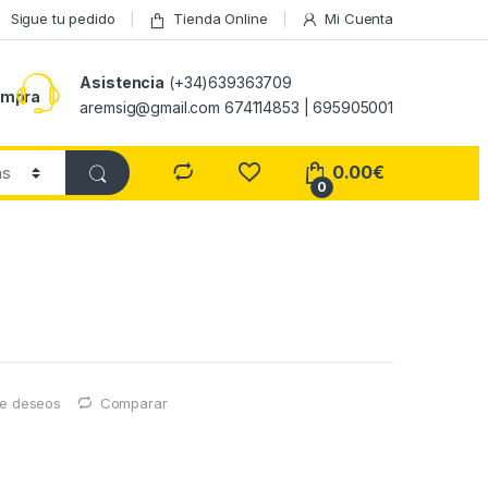
Sigue tu pedido
Tienda Online
Mi Cuenta
Asistencia
(+34)639363709
ompra
aremsig@gmail.com 674114853 | 695905001
0.00
€
0
 de deseos
Comparar