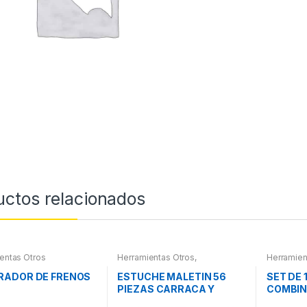
uctos relacionados
entas Otros
Herramientas Otros
,
Herramien
Herramientas De Mano
,
Herramientas De Mano
,
RADOR DE FRENOS
ESTUCHE MALETIN 56
SET DE 
Maletines Herramientas,
PIEZAS CARRACA Y
COMBI
Extractores, Compresímetros,
otros
VASOS PEQUEÑOS