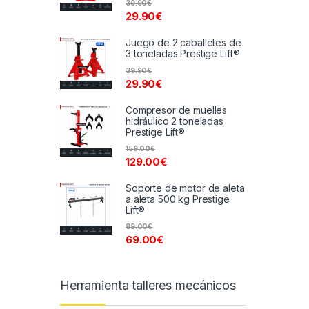
39.90
€
29.90
€
Juego de 2 caballetes de
3 toneladas Prestige Lift®
39.90
€
29.90
€
Compresor de muelles
hidráulico 2 toneladas
Prestige Lift®
159.00
€
129.00
€
Soporte de motor de aleta
a aleta 500 kg Prestige
Lift®
89.00
€
69.00
€
Herramienta talleres mecánicos