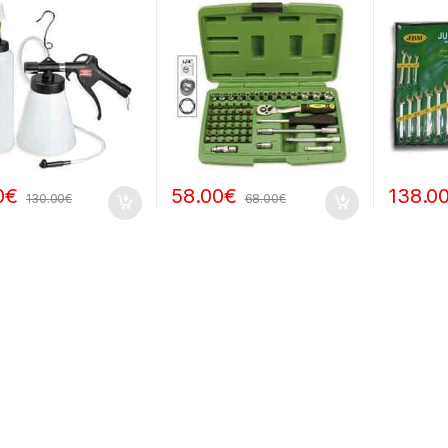
0
€
58.00
€
138.0
130.00
€
68.00
€