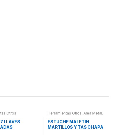
tas Otros
Herramientas Otros
,
Area Metal,
Roscas, Herramientas
,
Chapa y
Pintura
,
Maletines Herramientas,
17 LLAVES
ESTUCHE MALETIN
Extractores, Compresímetros,
NADAS
MARTILLOS Y TAS CHAPA
otros
Y PINTURA