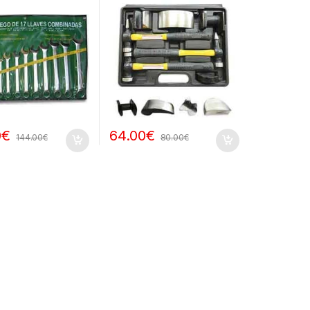
0
€
64.00
€
144.00
€
80.00
€