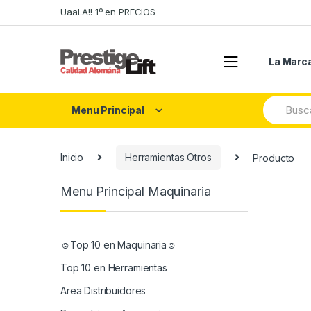
Skip
Skip
UaaLA!! 1º en PRECIOS
to
to
navigation
content
La Marc
Search
Menu Principal
for:
Inicio
Herramientas Otros
Producto
Menu Principal Maquinaria
☺Top 10 en Maquinaria☺
Top 10 en Herramientas
Area Distribuidores