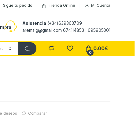
Sigue tu pedido
Tienda Online
Mi Cuenta
Asistencia
(+34)639363709
ompra
aremsig@gmail.com 674114853 | 695905001
0.00
€
0
 de deseos
Comparar