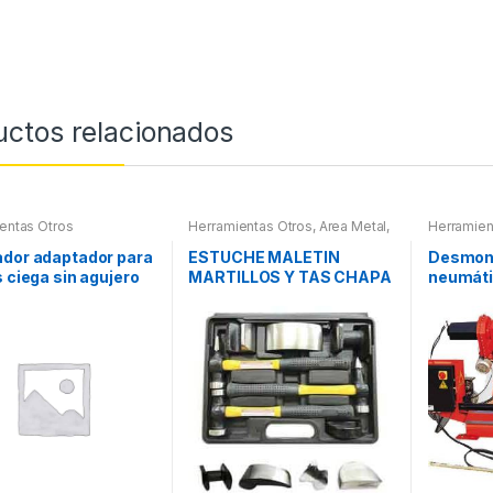
uctos relacionados
entas Otros
Herramientas Otros
,
Area Metal,
Herramien
Roscas, Herramientas
,
Chapa y
Pintura
,
Maletines Herramientas,
ador adaptador para
ESTUCHE MALETIN
Desmon
Extractores, Compresímetros,
s ciega sin agujero
MARTILLOS Y TAS CHAPA
neumáti
otros
l
Y PINTURA