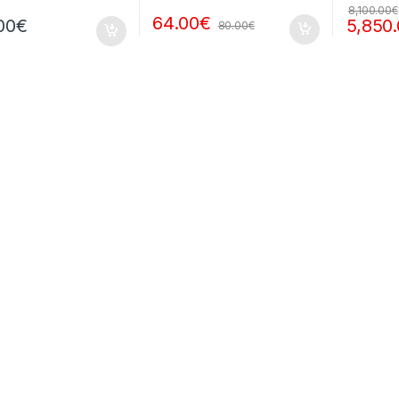
8,100.00
€
64.00
€
00
€
5,850
80.00
€