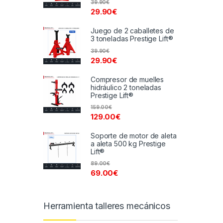
39.90
€
29.90
€
Juego de 2 caballetes de
3 toneladas Prestige Lift®
39.90
€
29.90
€
Compresor de muelles
hidráulico 2 toneladas
Prestige Lift®
159.00
€
129.00
€
Soporte de motor de aleta
a aleta 500 kg Prestige
Lift®
89.00
€
69.00
€
Herramienta talleres mecánicos