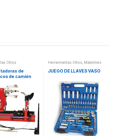
tas Otros
Herramientas Otros
,
Maletines
Herramientas, Extractores,
Compresímetros, otros
tadoras de
JUEGO DE LLAVES VASO
cos de camión