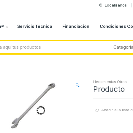
Localizanos
a®
Servicio Técnico
Financiación
Condiciones C
Herramientas Otros
🔍
Producto
Añadir a la lista