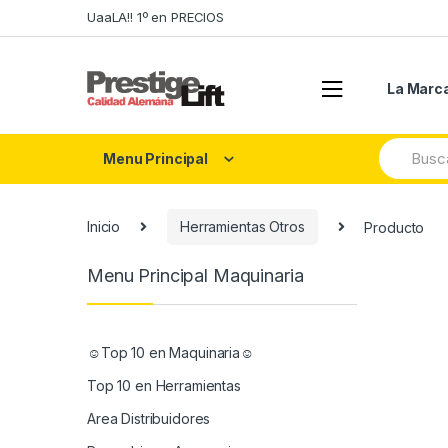
Skip
Skip
UaaLA!! 1º en PRECIOS
to
to
navigation
content
La Marc
Search
Menu Principal
for:
Inicio
Herramientas Otros
Producto
Menu Principal Maquinaria
☺Top 10 en Maquinaria☺
Top 10 en Herramientas
Area Distribuidores