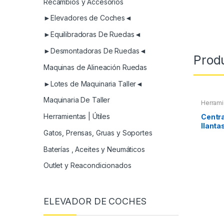
Recambios y Accesorios
►Elevadores de Coches◄
►Equilibradoras De Ruedas◄
►Desmontadoras De Ruedas◄
Prod
Maquinas de Alineación Ruedas
►Lotes de Maquinaria Taller◄
Maquinaria De Taller
Herrami
Herramientas | Útiles
Centr
llanta
Gatos, Prensas, Gruas y Soportes
centra
Baterías , Aceites y Neumáticos
Outlet y Reacondicionados
ELEVADOR DE COCHES