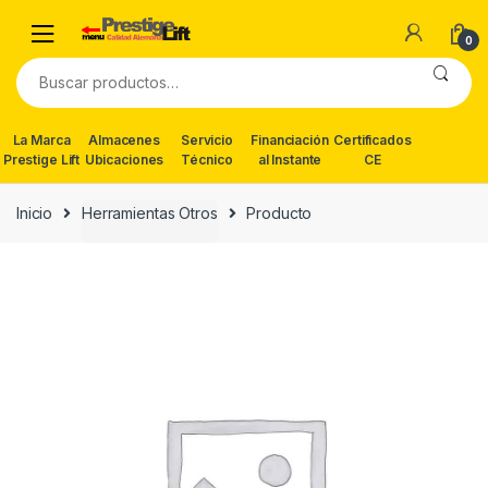
Skip
Skip
to
to
0
navigation
content
Buscar
por:
La Marca
Almacenes
Servicio
Financiación
Certificados
Prestige Lift
Ubicaciones
Técnico
al Instante
CE
Inicio
Herramientas Otros
Producto