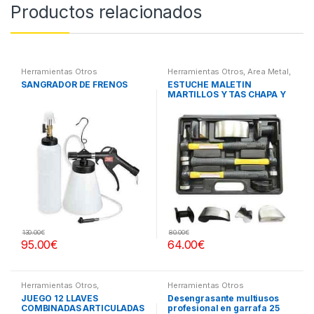
Productos relacionados
Herramientas Otros
Herramientas Otros
,
Area Metal,
Roscas, Herramientas
,
Chapa y
SANGRADOR DE FRENOS
ESTUCHE MALETIN
Pintura
,
Maletines Herramientas,
MARTILLOS Y TAS CHAPA Y
Extractores, Compresímetros,
otros
PINTURA
130.00
€
80.00
€
95.00
€
64.00
€
Herramientas Otros
,
Herramientas Otros
Herramientas De Mano
,
JUEGO 12 LLAVES
Desengrasante multiusos
Herramientas De Mano
COMBINADAS ARTICULADAS
profesional en garrafa 25