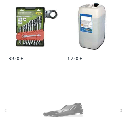
litros
98.00
€
62.00
€
B
r