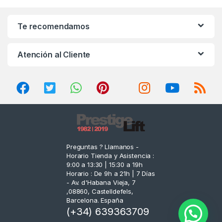
a
n
Te recomendamos
d
Atención al Cliente
s
C
a
r
o
Preguntas ? Llamanos -
Horario Tienda y Asistencia :
u
9:00 a 13:30 | 15:30 a 19h
Horario : De 9h a 21h | 7 Días
s
- Av. d'Habana Vieja, 7
,08860, Castelldefels,
e
Barcelona. España
(+34) 639363709
l