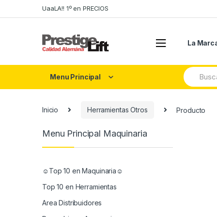
Skip
Skip
UaaLA!! 1º en PRECIOS
to
to
navigation
content
La Marc
Search
Menu Principal
for:
Inicio
Herramientas Otros
Producto
Menu Principal Maquinaria
☺Top 10 en Maquinaria☺
Top 10 en Herramientas
Area Distribuidores