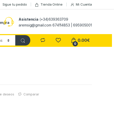
Sigue tu pedido
Tienda Online
Mi Cuenta
Asistencia
(+34)639363709
ompra
aremsig@gmail.com 674114853 | 695905001
0.00
€
0
 de deseos
Comparar