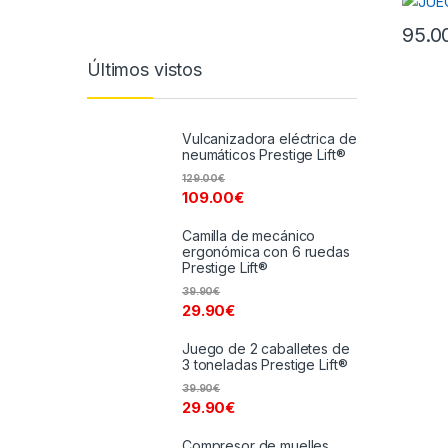
95.0
Últimos vistos
Vulcanizadora eléctrica de
neumáticos Prestige Lift®
129.00
€
109.00
€
Camilla de mecánico
ergonómica con 6 ruedas
Prestige Lift®
39.90
€
29.90
€
Juego de 2 caballetes de
3 toneladas Prestige Lift®
39.90
€
29.90
€
Compresor de muelles