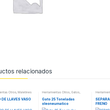
uctos relacionados
entas Otros
,
Maletines
Herramientas Otros
,
Gatos,
Herramien
entas, Extractores,
Soportes y Hidraulica
ímetros, otros
 DE LLAVES VASO
Gato 25 Toneladas
SEPARA
oleoneumatico
FRENO