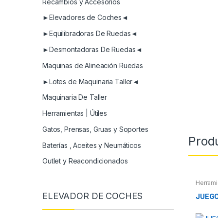
Recambios y Accesorios
►Elevadores de Coches◄
►Equilibradoras De Ruedas◄
►Desmontadoras De Ruedas◄
Maquinas de Alineación Ruedas
►Lotes de Maquinaria Taller◄
Maquinaria De Taller
Herramientas | Útiles
Gatos, Prensas, Gruas y Soportes
Prod
Baterías , Aceites y Neumáticos
Outlet y Reacondicionados
Herrami
Herrami
ELEVADOR DE COCHES
Compres
JUEGO