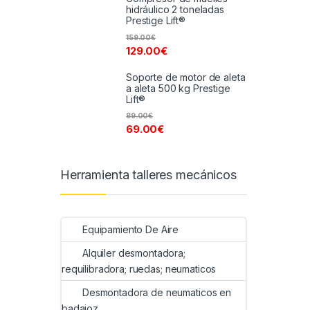
hidráulico 2 toneladas
Prestige Lift®
159.00
€
129.00
€
Soporte de motor de aleta
a aleta 500 kg Prestige
Lift®
89.00
€
69.00
€
Herramienta talleres mecánicos
Equipamiento De Aire
Alquiler desmontadora;
requilibradora; ruedas; neumaticos
Desmontadora de neumaticos en
badajoz