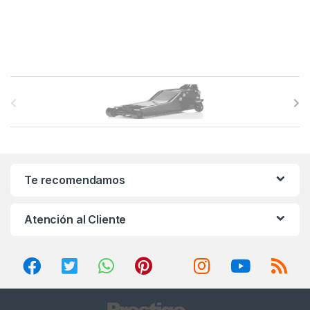
B
r
a
n
Te recomendamos
d
Atención al Cliente
s
C
a