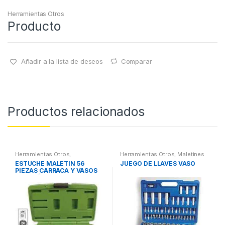
Herramientas Otros
Producto
Añadir a la lista de deseos
Comparar
Productos relacionados
Herramientas Otros
,
Herramientas Otros
,
Maletines
Herramientas De Mano
,
Herramientas, Extractores,
ESTUCHE MALETIN 56
JUEGO DE LLAVES VASO
Herramientas De Mano
,
Compresímetros, otros
PIEZAS CARRACA Y VASOS
Maletines Herramientas,
Extractores, Compresímetros,
PEQUEÑOS
otros