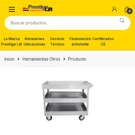
Skip
Skip
to
to
0
navigation
content
Buscar
por:
La Marca
Almacenes
Servicio
Financiación
Certificados
Prestige Lift
Ubicaciones
Técnico
al Instante
CE
Inicio
Herramientas Otros
Producto