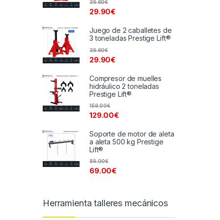
39.90
€
29.90
€
Juego de 2 caballetes de
3 toneladas Prestige Lift®
39.90
€
29.90
€
Compresor de muelles
hidráulico 2 toneladas
Prestige Lift®
159.00
€
129.00
€
Soporte de motor de aleta
a aleta 500 kg Prestige
Lift®
89.00
€
69.00
€
Herramienta talleres mecánicos