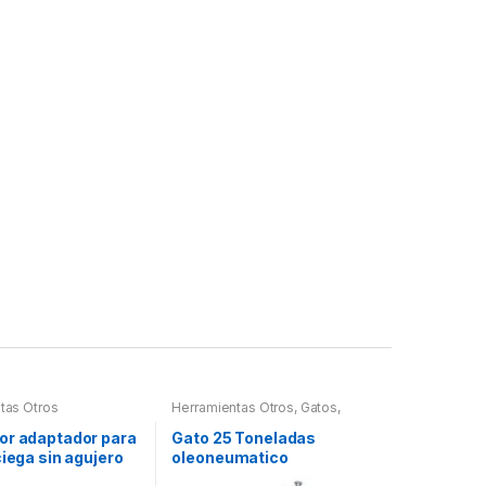
tas Otros
Herramientas Otros
,
Gatos,
Soportes y Hidraulica
or adaptador para
Gato 25 Toneladas
ciega sin agujero
oleoneumatico