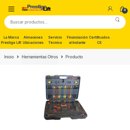
Skip
Skip
to
to
0
navigation
content
Buscar
por:
La Marca
Almacenes
Servicio
Financiación
Certificados
Prestige Lift
Ubicaciones
Técnico
al Instante
CE
Inicio
Herramientas Otros
Producto