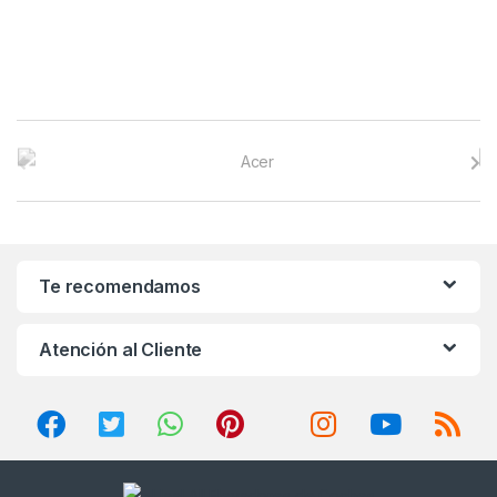
B
r
a
n
Te recomendamos
d
Atención al Cliente
s
C
a
r