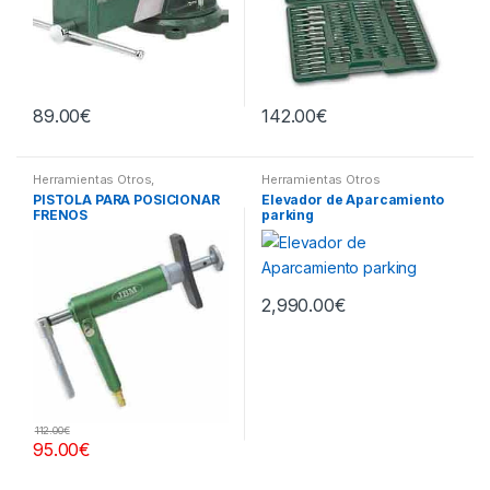
89.00
€
142.00
€
Herramientas Otros
,
Herramientas Otros
Herramientas Frenos y
PISTOLA PARA POSICIONAR
Elevador de Aparcamiento
Refrigeración
FRENOS
parking
2,990.00
€
112.00
€
95.00
€