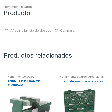
Herramientas Otros
Producto
Añadir a la lista de deseos
Comparar
Productos relacionados
Herramientas Otros
Herramientas Otros
,
Area Metal,
Roscas, Herramientas
,
TORNILLO DE BANCO
Juego de machos y terrajas
Maletines Herramientas,
MORDAZA
Extractores, Compresímetros,
otros