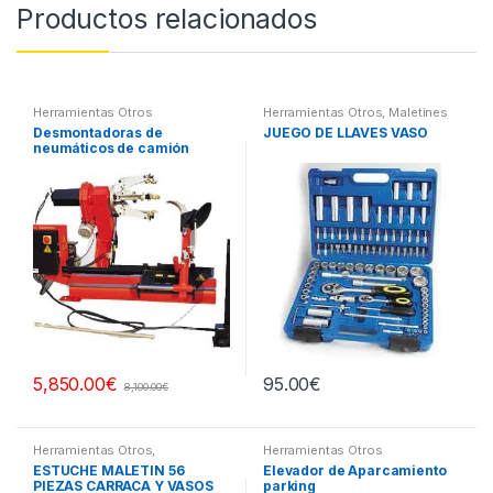
Productos relacionados
Herramientas Otros
Herramientas Otros
,
Maletines
Herramientas, Extractores,
Desmontadoras de
JUEGO DE LLAVES VASO
Compresímetros, otros
neumáticos de camión
95.00
€
5,850.00
€
8,100.00
€
Herramientas Otros
,
Herramientas Otros
Herramientas De Mano
,
ESTUCHE MALETIN 56
Elevador de Aparcamiento
Herramientas De Mano
,
PIEZAS CARRACA Y VASOS
parking
Maletines Herramientas,