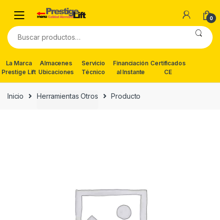
Skip
Skip
to
to
0
navigation
content
Buscar
por:
La Marca
Almacenes
Servicio
Financiación
Certificados
Prestige Lift
Ubicaciones
Técnico
al Instante
CE
Inicio
Herramientas Otros
Producto