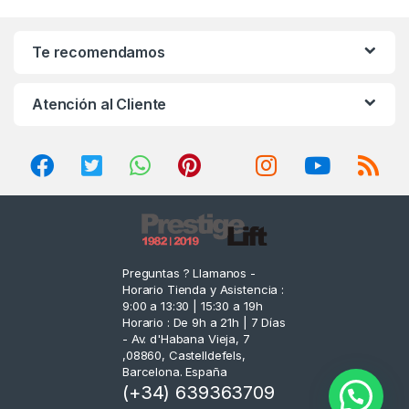
a
n
Te recomendamos
d
Atención al Cliente
s
C
a
r
o
Preguntas ? Llamanos -
Horario Tienda y Asistencia :
u
9:00 a 13:30 | 15:30 a 19h
Horario : De 9h a 21h | 7 Días
s
- Av. d'Habana Vieja, 7
,08860, Castelldefels,
e
Barcelona. España
(+34) 639363709
l