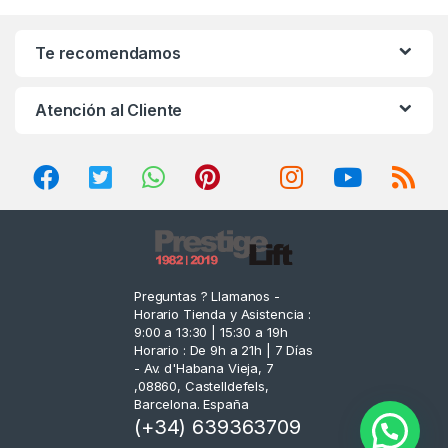
a
n
Te recomendamos
d
Atención al Cliente
s
C
a
r
o
Preguntas ? Llamanos -
Horario Tienda y Asistencia :
u
9:00 a 13:30 | 15:30 a 19h
Horario : De 9h a 21h | 7 Días
s
- Av. d'Habana Vieja, 7
,08860, Castelldefels,
e
Barcelona. España
(+34) 639363709
l