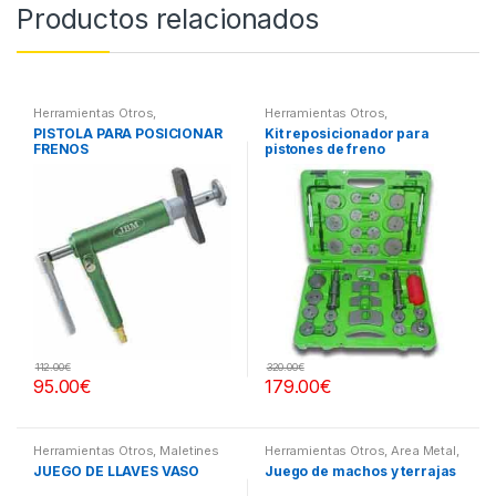
Productos relacionados
Herramientas Otros
,
Herramientas Otros
,
Herramientas Frenos y
Herramientas Frenos y
PISTOLA PARA POSICIONAR
Kit reposicionador para
Refrigeración
Refrigeración
FRENOS
pistones de freno
112.00
€
320.00
€
95.00
€
179.00
€
Herramientas Otros
,
Maletines
Herramientas Otros
,
Area Metal,
Herramientas, Extractores,
Roscas, Herramientas
,
JUEGO DE LLAVES VASO
Juego de machos y terrajas
Compresímetros, otros
Maletines Herramientas,
Extractores, Compresímetros,