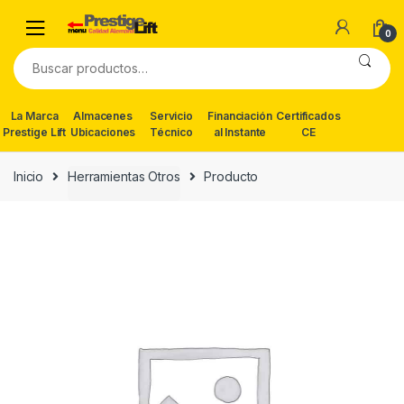
Skip
Skip
to
to
0
navigation
content
Buscar
por:
La Marca
Almacenes
Servicio
Financiación
Certificados
Prestige Lift
Ubicaciones
Técnico
al Instante
CE
Inicio
Herramientas Otros
Producto